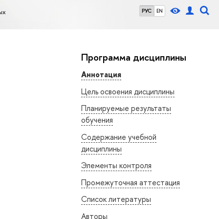
ых
РУС
EN
Программа дисциплины
Аннотация
Цель освоения дисциплины
Планируемые результаты
обучения
Содержание учебной
дисциплины
Элементы контроля
Промежуточная аттестация
Список литературы
Авторы