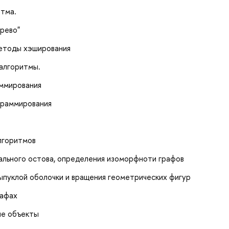
итма.
рево"
методы хэширования
 алгоритмы.
аммирования
граммирования
лгоритмов
ального остова, определения изоморфноти графов
ыпуклой оболочки и вращения геометрических фигур
рафах
ые объекты