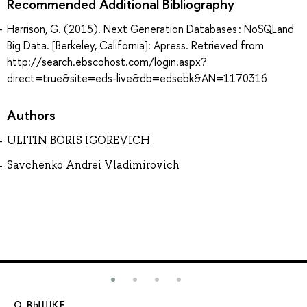
Recommended Additional Bibliography
Harrison, G. (2015). Next Generation Databases : NoSQLand
Big Data. [Berkeley, California]: Apress. Retrieved from
http://search.ebscohost.com/login.aspx?
direct=true&site=eds-live&db=edsebk&AN=1170316
Authors
ULITIN BORIS IGOREVICH
Savchenko Andrei Vladimirovich
О ВЫШКЕ
О