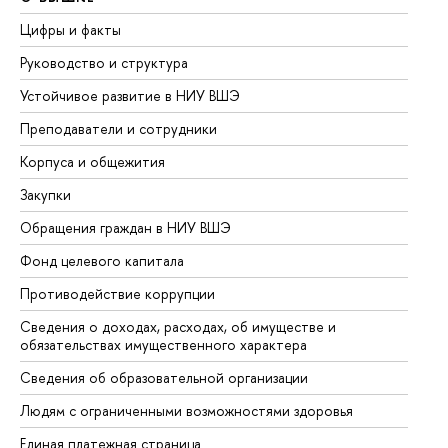
Цифры и факты
Ли
Руководство и структура
До
Устойчивое развитие в НИУ ВШЭ
Ол
Преподаватели и сотрудники
Пр
Корпуса и общежития
Вы
Закупки
Пр
Обращения граждан в НИУ ВШЭ
Ас
Фонд целевого капитала
До
Противодействие коррупции
Це
Сведения о доходах, расходах, об имуществе и
Би
обязательствах имущественного характера
Об
Сведения об образовательной организации
Об
Людям с ограниченными возможностями здоровья
Единая платежная страница