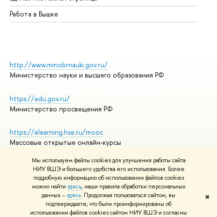
Работа в Вышке
http://www.minobrnauki.gov.ru/
Министерство науки и высшего образования РФ
https://edu.gov.ru/
Министерство просвещения РФ
https://elearning.hse.ru/mooc
Массовые открытые онлайн-курсы
Мы используем файлы cookies для улучшения работы сайта
НИУ ВШЭ и большего удобства его использования. Более
подробную информацию об использовании файлов cookies
© НИУ ВШЭ 1993–2026
Адреса и контакты
можно найти
здесь
, наши правила обработки персональных
Условия использования материалов
данных –
здесь
. Продолжая пользоваться сайтом, вы
✖
подтверждаете, что были проинформированы об
Политика конфиденциальности
использовании файлов cookies сайтом НИУ ВШЭ и согласны