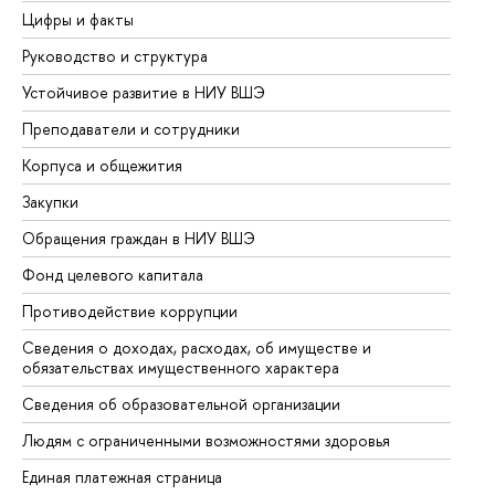
Цифры и факты
Ли
Руководство и структура
До
Устойчивое развитие в НИУ ВШЭ
Ол
Преподаватели и сотрудники
Пр
Корпуса и общежития
Вы
Закупки
Пр
Обращения граждан в НИУ ВШЭ
Ас
Фонд целевого капитала
До
Противодействие коррупции
Це
Сведения о доходах, расходах, об имуществе и
Би
обязательствах имущественного характера
Об
Сведения об образовательной организации
Об
Людям с ограниченными возможностями здоровья
Единая платежная страница