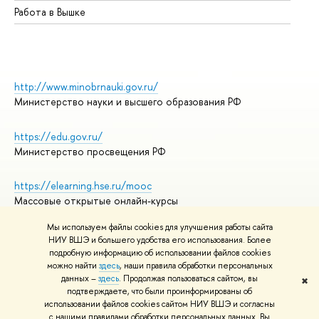
Работа в Вышке
http://www.minobrnauki.gov.ru/
Министерство науки и высшего образования РФ
https://edu.gov.ru/
Министерство просвещения РФ
https://elearning.hse.ru/mooc
Массовые открытые онлайн-курсы
Мы используем файлы cookies для улучшения работы сайта
НИУ ВШЭ и большего удобства его использования. Более
подробную информацию об использовании файлов cookies
© НИУ ВШЭ 1993–2026
Адреса и контакты
можно найти
здесь
, наши правила обработки персональных
Условия использования материалов
данных –
здесь
. Продолжая пользоваться сайтом, вы
✖
подтверждаете, что были проинформированы об
Политика конфиденциальности
использовании файлов cookies сайтом НИУ ВШЭ и согласны
Правила применения рекомендательных технологий в НИУ ВШЭ
с нашими правилами обработки персональных данных. Вы