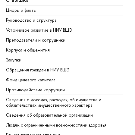
О ВЫШКЕ
О
Цифры и факты
Ли
Руководство и структура
До
Устойчивое развитие в НИУ ВШЭ
Ол
Преподаватели и сотрудники
Пр
Корпуса и общежития
Вы
Закупки
Пр
Обращения граждан в НИУ ВШЭ
Ас
Фонд целевого капитала
До
Противодействие коррупции
Це
Сведения о доходах, расходах, об имуществе и
Би
обязательствах имущественного характера
Об
Сведения об образовательной организации
Об
Людям с ограниченными возможностями здоровья
Единая платежная страница