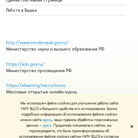
Работа в Вышке
http://www.minobrnauki.gov.ru/
Министерство науки и высшего образования РФ
https://edu.gov.ru/
Министерство просвещения РФ
https://elearning.hse.ru/mooc
Массовые открытые онлайн-курсы
Мы используем файлы cookies для улучшения работы сайта
НИУ ВШЭ и большего удобства его использования. Более
подробную информацию об использовании файлов cookies
© НИУ ВШЭ 1993–2026
Адреса и контакты
можно найти
здесь
, наши правила обработки персональных
Условия использования материалов
данных –
здесь
. Продолжая пользоваться сайтом, вы
✖
подтверждаете, что были проинформированы об
Политика конфиденциальности
использовании файлов cookies сайтом НИУ ВШЭ и согласны