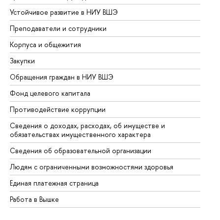
Устойчивое развитие в НИУ ВШЭ
Ол
Преподаватели и сотрудники
Пр
Корпуса и общежития
Вы
Закупки
Пр
Обращения граждан в НИУ ВШЭ
Ас
Фонд целевого капитала
До
Противодействие коррупции
Це
Сведения о доходах, расходах, об имуществе и
Би
обязательствах имущественного характера
Об
Сведения об образовательной организации
Об
Людям с ограниченными возможностями здоровья
Единая платежная страница
Работа в Вышке