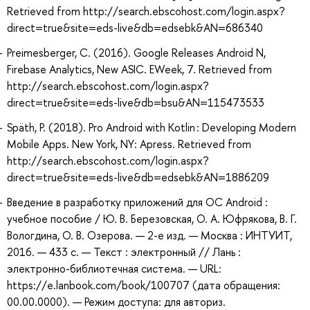
Retrieved from http://search.ebscohost.com/login.aspx?
direct=true&site=eds-live&db=edsebk&AN=686340
Preimesberger, C. (2016). Google Releases Android N,
Firebase Analytics, New ASIC. EWeek, 7. Retrieved from
http://search.ebscohost.com/login.aspx?
direct=true&site=eds-live&db=bsu&AN=115473533
Späth, P. (2018). Pro Android with Kotlin : Developing Modern
Mobile Apps. New York, NY: Apress. Retrieved from
http://search.ebscohost.com/login.aspx?
direct=true&site=eds-live&db=edsebk&AN=1886209
Введение в разработку приложений для ОС Android :
учебное пособие / Ю. В. Березовская, О. А. Юфрякова, В. Г.
Вологдина, О. В. Озерова. — 2-е изд. — Москва : ИНТУИТ,
2016. — 433 с. — Текст : электронный // Лань :
электронно-библиотечная система. — URL:
https://e.lanbook.com/book/100707 (дата обращения:
00.00.0000). — Режим доступа: для авториз.