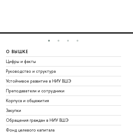
О ВЫШКЕ
О
Цифры и факты
Ли
Руководство и структура
До
Устойчивое развитие в НИУ ВШЭ
Ол
Преподаватели и сотрудники
Пр
Корпуса и общежития
Вы
Закупки
Пр
Обращения граждан в НИУ ВШЭ
Ас
Фонд целевого капитала
До