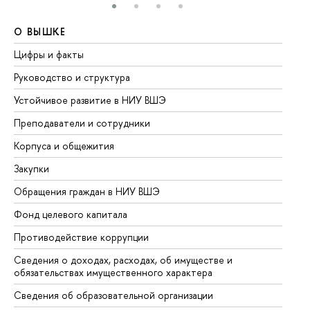
О ВЫШКЕ
О
Цифры и факты
Ли
Руководство и структура
До
Устойчивое развитие в НИУ ВШЭ
Ол
Преподаватели и сотрудники
Пр
Корпуса и общежития
Вы
Закупки
Пр
Обращения граждан в НИУ ВШЭ
Ас
Фонд целевого капитала
До
Противодействие коррупции
Це
Сведения о доходах, расходах, об имуществе и
Би
обязательствах имущественного характера
Об
Сведения об образовательной организации
Об