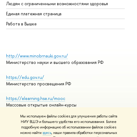
Людям с ограниченными возможностями здоровья
Единая платежная страница
Работа в Вышке
http://www.minobrnauki.gov.ru/
Министерство науки и высшего образования РФ
https://edu.gov.ru/
Министерство просвещения РФ
https://elearning.hse.ru/mooc
Массовые открытые онлайн-курсы
Мы используем файлы cookies для улучшения работы сайта
НИУ ВШЭ и большего удобства его использования. Более
подробную информацию об использовании файлов cookies
© НИУ ВШЭ 1993–2026
Адреса и контакты
можно найти
здесь
, наши правила обработки персональных
Условия использования материалов