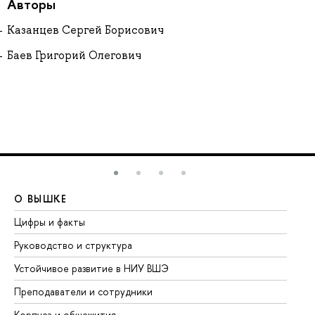
Авторы
Казанцев Сергей Борисович
Баев Григорий Олегович
О ВЫШКЕ
О
Цифры и факты
Ли
Руководство и структура
До
Устойчивое развитие в НИУ ВШЭ
Ол
Преподаватели и сотрудники
Пр
Корпуса и общежития
Вы