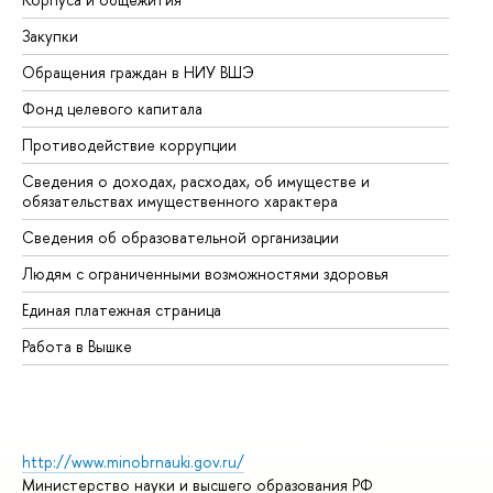
Закупки
Пр
Обращения граждан в НИУ ВШЭ
Ас
Фонд целевого капитала
До
Противодействие коррупции
Це
Сведения о доходах, расходах, об имуществе и
Би
обязательствах имущественного характера
Об
Сведения об образовательной организации
Об
Людям с ограниченными возможностями здоровья
Единая платежная страница
Работа в Вышке
http://www.minobrnauki.gov.ru/
Министерство науки и высшего образования РФ