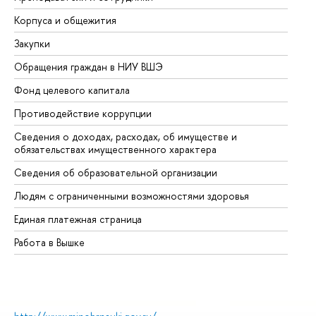
Корпуса и общежития
Вы
Закупки
Пр
Обращения граждан в НИУ ВШЭ
Ас
Фонд целевого капитала
До
Противодействие коррупции
Це
Сведения о доходах, расходах, об имуществе и
Би
обязательствах имущественного характера
Об
Сведения об образовательной организации
Об
Людям с ограниченными возможностями здоровья
Единая платежная страница
Работа в Вышке