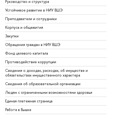
Руководство и структура
До
Устойчивое развитие в НИУ ВШЭ
Ол
Преподаватели и сотрудники
Пр
Корпуса и общежития
Вы
Закупки
Пр
Обращения граждан в НИУ ВШЭ
Ас
Фонд целевого капитала
До
Противодействие коррупции
Це
Сведения о доходах, расходах, об имуществе и
Би
обязательствах имущественного характера
Об
Сведения об образовательной организации
Об
Людям с ограниченными возможностями здоровья
Единая платежная страница
Работа в Вышке