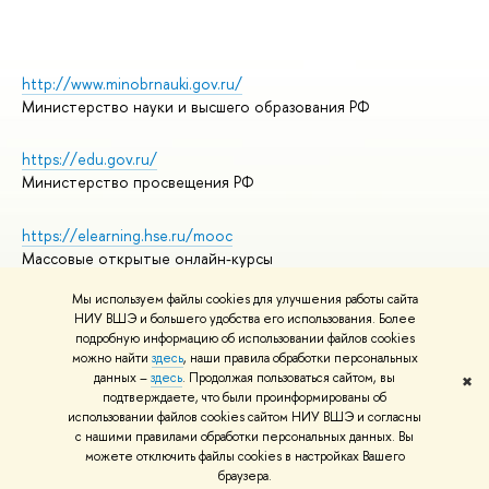
http://www.minobrnauki.gov.ru/
Министерство науки и высшего образования РФ
https://edu.gov.ru/
Министерство просвещения РФ
https://elearning.hse.ru/mooc
Массовые открытые онлайн-курсы
Мы используем файлы cookies для улучшения работы сайта
НИУ ВШЭ и большего удобства его использования. Более
подробную информацию об использовании файлов cookies
© НИУ ВШЭ 1993–2026
Адреса и контакты
можно найти
здесь
, наши правила обработки персональных
Условия использования материалов
данных –
здесь
. Продолжая пользоваться сайтом, вы
✖
подтверждаете, что были проинформированы об
Политика конфиденциальности
использовании файлов cookies сайтом НИУ ВШЭ и согласны
Правила применения рекомендательных технологий в НИУ ВШЭ
с нашими правилами обработки персональных данных. Вы
Карта сайта
можете отключить файлы cookies в настройках Вашего
браузера.
Редактору