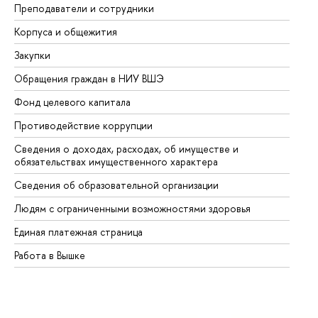
Преподаватели и сотрудники
Пр
Корпуса и общежития
Вы
Закупки
Пр
Обращения граждан в НИУ ВШЭ
Ас
Фонд целевого капитала
До
Противодействие коррупции
Це
Сведения о доходах, расходах, об имуществе и
Би
обязательствах имущественного характера
Об
Сведения об образовательной организации
Об
Людям с ограниченными возможностями здоровья
Единая платежная страница
Работа в Вышке