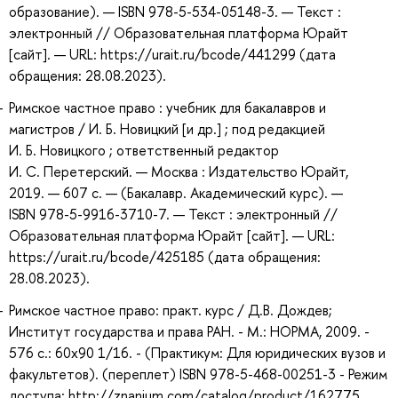
образование). — ISBN 978-5-534-05148-3. — Текст :
электронный // Образовательная платформа Юрайт
[сайт]. — URL: https://urait.ru/bcode/441299 (дата
обращения: 28.08.2023).
Римское частное право : учебник для бакалавров и
магистров / И. Б. Новицкий [и др.] ; под редакцией
И. Б. Новицкого ; ответственный редактор
И. С. Перетерский. — Москва : Издательство Юрайт,
2019. — 607 с. — (Бакалавр. Академический курс). —
ISBN 978-5-9916-3710-7. — Текст : электронный //
Образовательная платформа Юрайт [сайт]. — URL:
https://urait.ru/bcode/425185 (дата обращения:
28.08.2023).
Римское частное право: практ. курс / Д.В. Дождев;
Институт государства и права РАН. - М.: НОРМА, 2009. -
576 с.: 60x90 1/16. - (Практикум: Для юридических вузов и
факультетов). (переплет) ISBN 978-5-468-00251-3 - Режим
доступа: http://znanium.com/catalog/product/162775