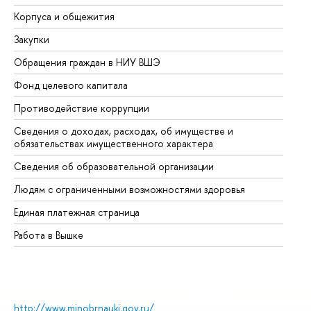
Корпуса и общежития
Вы
Закупки
Пр
Обращения граждан в НИУ ВШЭ
Ас
Фонд целевого капитала
До
Противодействие коррупции
Це
Сведения о доходах, расходах, об имуществе и
Би
обязательствах имущественного характера
Об
Сведения об образовательной организации
Об
Людям с ограниченными возможностями здоровья
Единая платежная страница
Работа в Вышке
http://www.minobrnauki.gov.ru/