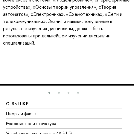
устройства», «Основы теории управления», «Теория
автоматов», «Электроника», «Схемотехника», «Сети и
телекоммуникации». Знания и навыки, полученные в
результате изучения дисциплины, должны быть
использованы при дальнейшем изучении дисциплин
специализаций.
О ВЫШКЕ
О
Цифры и факты
Ли
Руководство и структура
До
Устойчивое развитие в НИУ ВШЭ
Ол