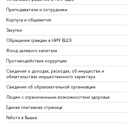
Преподаватели и сотрудники
Пр
Корпуса и общежития
Вы
Закупки
Пр
Обращения граждан в НИУ ВШЭ
Ас
Фонд целевого капитала
До
Противодействие коррупции
Це
Сведения о доходах, расходах, об имуществе и
Би
обязательствах имущественного характера
Об
Сведения об образовательной организации
Об
Людям с ограниченными возможностями здоровья
Единая платежная страница
Работа в Вышке