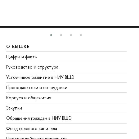
О ВЫШКЕ
О
Цифры и факты
Ли
Руководство и структура
До
Устойчивое развитие в НИУ ВШЭ
Ол
Преподаватели и сотрудники
Пр
Корпуса и общежития
Вы
Закупки
Пр
Обращения граждан в НИУ ВШЭ
Ас
Фонд целевого капитала
До
Противодействие коррупции
Це