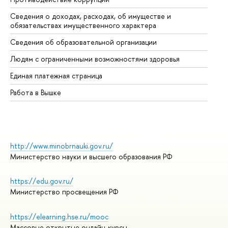
Сведения о доходах, расходах, об имуществе и
Би
обязательствах имущественного характера
Об
Сведения об образовательной организации
Об
Людям с ограниченными возможностями здоровья
Единая платежная страница
Работа в Вышке
http://www.minobrnauki.gov.ru/
Министерство науки и высшего образования РФ
https://edu.gov.ru/
Министерство просвещения РФ
https://elearning.hse.ru/mooc
Массовые открытые онлайн-курсы