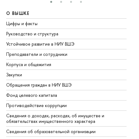
О ВЫШКЕ
О
Цифры и факты
Ли
Руководство и структура
До
Устойчивое развитие в НИУ ВШЭ
Ол
Преподаватели и сотрудники
Пр
Корпуса и общежития
Вы
Закупки
Пр
Обращения граждан в НИУ ВШЭ
Ас
Фонд целевого капитала
До
Противодействие коррупции
Це
Сведения о доходах, расходах, об имуществе и
Би
обязательствах имущественного характера
Об
Сведения об образовательной организации
Об