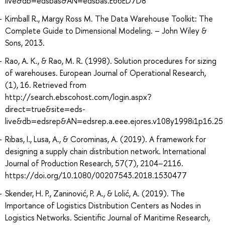
live&db=edsbas&AN=edsbas.E66ED7D8
Kimball R., Margy Ross M. The Data Warehouse Toolkit: The
Complete Guide to Dimensional Modeling. – John Wiley &
Sons, 2013.
Rao, A. K., & Rao, M. R. (1998). Solution procedures for sizing
of warehouses. European Journal of Operational Research,
(1), 16. Retrieved from
http://search.ebscohost.com/login.aspx?
direct=true&site=eds-
live&db=edsrep&AN=edsrep.a.eee.ejores.v108y1998i1p16.25
Ribas, I., Lusa, A., & Corominas, A. (2019). A framework for
designing a supply chain distribution network. International
Journal of Production Research, 57(7), 2104–2116.
https://doi.org/10.1080/00207543.2018.1530477
Skender, H. P., Zaninović, P. A., & Lolić, A. (2019). The
Importance of Logistics Distribution Centers as Nodes in
Logistics Networks. Scientific Journal of Maritime Research,