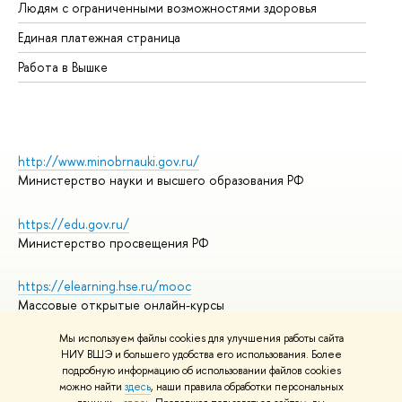
Людям с ограниченными возможностями здоровья
Единая платежная страница
Работа в Вышке
http://www.minobrnauki.gov.ru/
Министерство науки и высшего образования РФ
https://edu.gov.ru/
Министерство просвещения РФ
https://elearning.hse.ru/mooc
Массовые открытые онлайн-курсы
Мы используем файлы cookies для улучшения работы сайта
НИУ ВШЭ и большего удобства его использования. Более
подробную информацию об использовании файлов cookies
© НИУ ВШЭ 1993–2026
Адреса и контакты
можно найти
здесь
, наши правила обработки персональных
Условия использования материалов