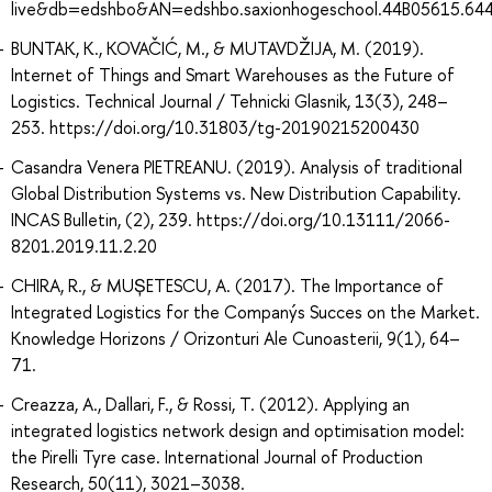
live&db=edshbo&AN=edshbo.saxionhogeschool.44B05615.6
BUNTAK, K., KOVAČIĆ, M., & MUTAVDŽIJA, M. (2019).
Internet of Things and Smart Warehouses as the Future of
Logistics. Technical Journal / Tehnicki Glasnik, 13(3), 248–
253. https://doi.org/10.31803/tg-20190215200430
Casandra Venera PIETREANU. (2019). Analysis of traditional
Global Distribution Systems vs. New Distribution Capability.
INCAS Bulletin, (2), 239. https://doi.org/10.13111/2066-
8201.2019.11.2.20
CHIRA, R., & MUȘETESCU, A. (2017). The Importance of
Integrated Logistics for the Companýs Succes on the Market.
Knowledge Horizons / Orizonturi Ale Cunoasterii, 9(1), 64–
71.
Creazza, A., Dallari, F., & Rossi, T. (2012). Applying an
integrated logistics network design and optimisation model:
the Pirelli Tyre case. International Journal of Production
Research, 50(11), 3021–3038.