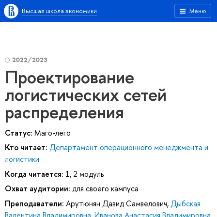
Высшая школа экономики
Меню
2022/2023
Проектирование
логистических сетей
распределения
Статус:
Маго-лего
Кто читает:
Департамент операционного менеджмента и
логистики
Когда читается:
1, 2 модуль
Охват аудитории:
для своего кампуса
Преподаватели:
Арутюнян Давид Самвелович
,
Дыбская
Валентина Владимировна
,
Иванова Анастасия Владимировна