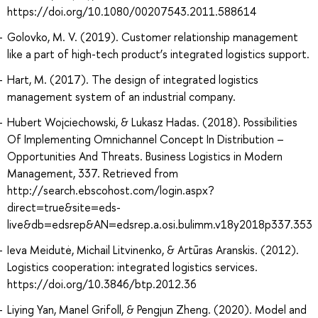
https://doi.org/10.1080/00207543.2011.588614
Golovko, M. V. (2019). Customer relationship management
like a part of high-tech product’s integrated logistics support.
Hart, M. (2017). The design of integrated logistics
management system of an industrial company.
Hubert Wojciechowski, & Lukasz Hadas. (2018). Possibilities
Of Implementing Omnichannel Concept In Distribution –
Opportunities And Threats. Business Logistics in Modern
Management, 337. Retrieved from
http://search.ebscohost.com/login.aspx?
direct=true&site=eds-
live&db=edsrep&AN=edsrep.a.osi.bulimm.v18y2018p337.353
Ieva Meidutė, Michail Litvinenko, & Artūras Aranskis. (2012).
Logistics cooperation: integrated logistics services.
https://doi.org/10.3846/btp.2012.36
Liying Yan, Manel Grifoll, & Pengjun Zheng. (2020). Model and