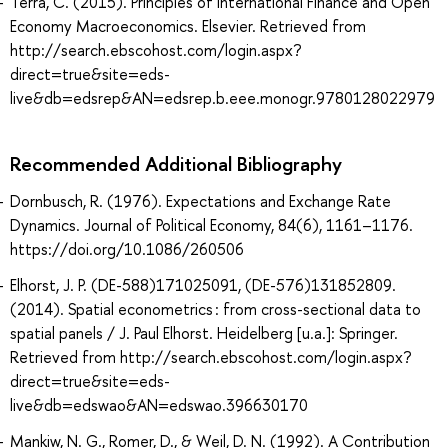
Terra, C. (2015). Principles of International Finance and Open
Economy Macroeconomics. Elsevier. Retrieved from
http://search.ebscohost.com/login.aspx?
direct=true&site=eds-
live&db=edsrep&AN=edsrep.b.eee.monogr.9780128022979
Recommended Additional Bibliography
Dornbusch, R. (1976). Expectations and Exchange Rate
Dynamics. Journal of Political Economy, 84(6), 1161–1176.
https://doi.org/10.1086/260506
Elhorst, J. P. (DE-588)171025091, (DE-576)131852809.
(2014). Spatial econometrics : from cross-sectional data to
spatial panels / J. Paul Elhorst. Heidelberg [u.a.]: Springer.
Retrieved from http://search.ebscohost.com/login.aspx?
direct=true&site=eds-
live&db=edswao&AN=edswao.396630170
Mankiw, N. G., Romer, D., & Weil, D. N. (1992). A Contribution