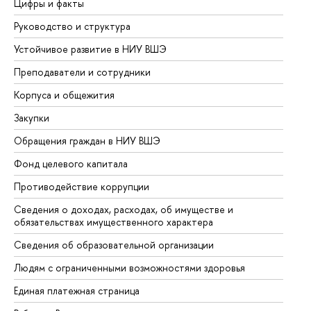
Цифры и факты
Ли
Руководство и структура
До
Устойчивое развитие в НИУ ВШЭ
Ол
Преподаватели и сотрудники
Пр
Корпуса и общежития
Вы
Закупки
Пр
Обращения граждан в НИУ ВШЭ
Ас
Фонд целевого капитала
До
Противодействие коррупции
Це
Сведения о доходах, расходах, об имуществе и
Би
обязательствах имущественного характера
Об
Сведения об образовательной организации
Об
Людям с ограниченными возможностями здоровья
Единая платежная страница