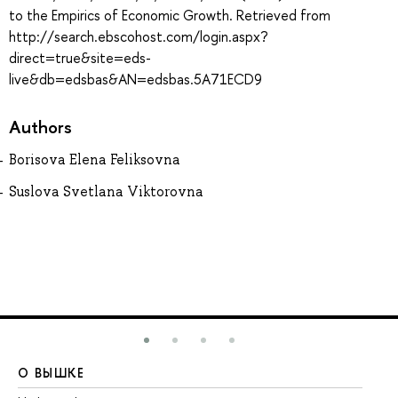
to the Empirics of Economic Growth. Retrieved from
http://search.ebscohost.com/login.aspx?
direct=true&site=eds-
live&db=edsbas&AN=edsbas.5A71ECD9
Authors
Borisova Elena Feliksovna
Suslova Svetlana Viktorovna
О ВЫШКЕ
О