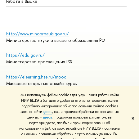
Работа в Вышке
http://www.minobrnauki.gov.ru/
Министерство науки и высшего образования РФ
https://edu.gov.ru/
Министерство просвещения РФ
https://elearning.hse.ru/mooc
Массовые открытые онлайн-курсы
Мы используем файлы cookies для улучшения работы сайта
НИУ ВШЭ и большего удобства его использования. Более
подробную информацию об использовании файлов cookies
© НИУ ВШЭ 1993–2026
Адреса и контакты
можно найти
здесь
, наши правила обработки персональных
Условия использования материалов
данных –
здесь
. Продолжая пользоваться сайтом, вы
✖
подтверждаете, что были проинформированы об
Политика конфиденциальности
использовании файлов cookies сайтом НИУ ВШЭ и согласны
Правила применения рекомендательных технологий в НИУ ВШЭ
с нашими правилами обработки персональных данных. Вы