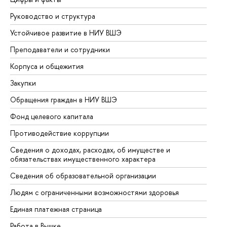
Руководство и структура
До
Устойчивое развитие в НИУ ВШЭ
Ол
Преподаватели и сотрудники
Пр
Корпуса и общежития
Вы
Закупки
Пр
Обращения граждан в НИУ ВШЭ
Ас
Фонд целевого капитала
До
Противодействие коррупции
Це
Сведения о доходах, расходах, об имуществе и
Би
обязательствах имущественного характера
Об
Сведения об образовательной организации
Об
Людям с ограниченными возможностями здоровья
Единая платежная страница
Работа в Вышке