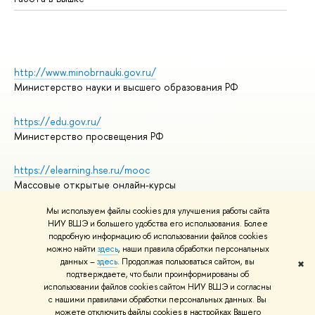
http://www.minobrnauki.gov.ru/
Министерство науки и высшего образования РФ
https://edu.gov.ru/
Министерство просвещения РФ
https://elearning.hse.ru/mooc
Массовые открытые онлайн-курсы
Мы используем файлы cookies для улучшения работы сайта
НИУ ВШЭ и большего удобства его использования. Более
подробную информацию об использовании файлов cookies
© НИУ ВШЭ 1993–2026
Адреса и контакты
можно найти
здесь
, наши правила обработки персональных
Условия использования материалов
данных –
здесь
. Продолжая пользоваться сайтом, вы
✖
подтверждаете, что были проинформированы об
Политика конфиденциальности
использовании файлов cookies сайтом НИУ ВШЭ и согласны
Правила применения рекомендательных технологий в НИУ ВШЭ
с нашими правилами обработки персональных данных. Вы
Карта сайта
можете отключить файлы cookies в настройках Вашего