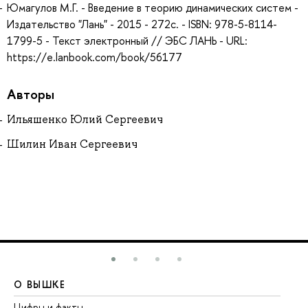
Юмагулов М.Г. - Введение в теорию динамических систем -
Издательство "Лань" - 2015 - 272с. - ISBN: 978-5-8114-
1799-5 - Текст электронный // ЭБС ЛАНЬ - URL:
https://e.lanbook.com/book/56177
Авторы
Ильяшенко Юлий Сергеевич
Шилин Иван Сергеевич
О ВЫШКЕ
О
Цифры и факты
Ли