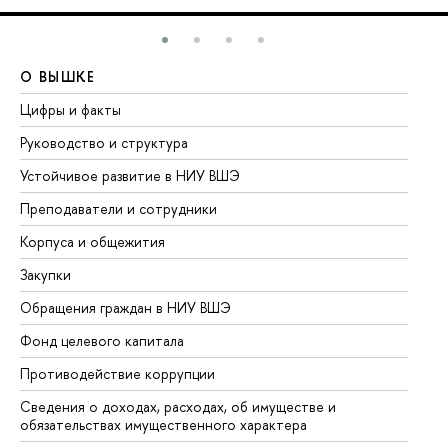
О ВЫШКЕ
О
Цифры и факты
Ли
Руководство и структура
До
Устойчивое развитие в НИУ ВШЭ
Ол
Преподаватели и сотрудники
Пр
Корпуса и общежития
Вы
Закупки
Пр
Обращения граждан в НИУ ВШЭ
Ас
Фонд целевого капитала
До
Противодействие коррупции
Це
Сведения о доходах, расходах, об имуществе и
Би
обязательствах имущественного характера
Об