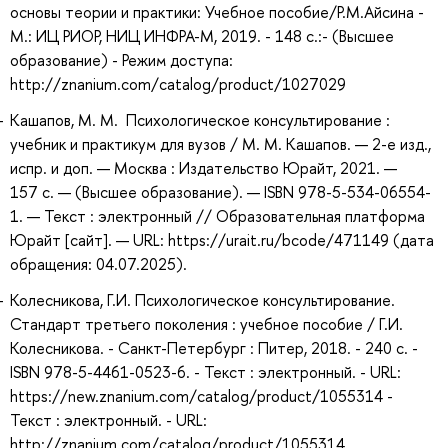
основы теории и практики: Учебное пособие/Р.М.Айсина -
М.: ИЦ РИОР, НИЦ ИНФРА-М, 2019. - 148 с.:- (Высшее
образование) - Режим доступа:
http://znanium.com/catalog/product/1027029
Кашапов, М. М. Психологическое консультирование :
учебник и практикум для вузов / М. М. Кашапов. — 2-е изд.,
испр. и доп. — Москва : Издательство Юрайт, 2021. —
157 с. — (Высшее образование). — ISBN 978-5-534-06554-
1. — Текст : электронный // Образовательная платформа
Юрайт [сайт]. — URL: https://urait.ru/bcode/471149 (дата
обращения: 04.07.2025).
Колесникова, Г.И. Психологическое консультирование.
Стандарт третьего поколения : учебное пособие / Г.И.
Колесникова. - Санкт-Петербург : Питер, 2018. - 240 с. -
ISBN 978-5-4461-0523-6. - Текст : электронный. - URL:
https://new.znanium.com/catalog/product/1055314 -
Текст : электронный. - URL:
http://znanium.com/catalog/product/1055314