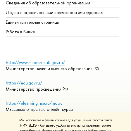
Сведения об образовательной организации
Об
Людям с ограниченными возможностями здоровья
Единая платежная страница
Работа в Вышке
http://www.minobrnauki.gov.ru/
Министерство науки и высшего образования РФ
https://edu.gov.ru/
Министерство просвещения РФ
https://elearning.hse.ru/mooc
Массовые открытые онлайн-курсы
Мы используем файлы cookies для улучшения работы сайта
НИУ ВШЭ и большего удобства его использования. Более
подробную информацию об использовании файлов cookies