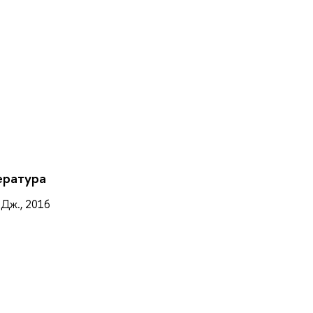
а
ература
 Дж., 2016