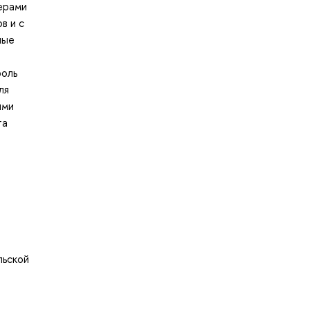
ерами
в и с
ные
роль
ля
ими
та
льской