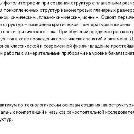
ды фотолитографии при создании структур с планарными разм
ия тонкопленочных структур нанометровых планарных размеро
нок: химическим , плазмо-химическим, ионным. Освоят первич
и структур – измерения критической температуры и ширины
тности критического тока. При обучении предусмотрен конт
дентов в ходе проведения практических занятий и экзамена. Д
онов классической и современной физики; владение простейш
ми работы с измерительными приборами на уровне бакалавриа
актикум по технологическим основам создания наноструктур»
нальных компетенций и навыков самостоятельной исследовате
уктур.