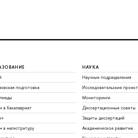
АЗОВАНИЕ
НАУКА
й
Научные подразделения
зовская подготовка
Исследовательские проек
пиады
Мониторинги
м в бакалавриат
Диссертационные советы
а+
Защиты диссертаций
м в магистратуру
Академическое развитие