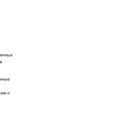
личных
ие
енные
ния о