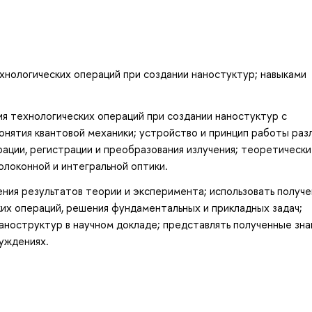
ехнологических операций при создании наностуктур; навыками
я технологических операций при создании наностуктур с
онятия квантовой механики; устройство и принцип работы раз
рации, регистрации и преобразования излучения; теоретическ
олоконной и интегральной оптики.
ения результатов теории и эксперимента; использовать получ
ких операций, решения фундаментальных и прикладных задач;
аноструктур в научном докладе; представлять полученные зна
уждениях.