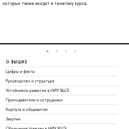
которых также входит в тематику курса.
О ВЫШКЕ
О
Цифры и факты
Ли
Руководство и структура
До
Устойчивое развитие в НИУ ВШЭ
Ол
Преподаватели и сотрудники
Пр
Корпуса и общежития
Вы
Закупки
Пр
Обращения граждан в НИУ ВШЭ
Ас