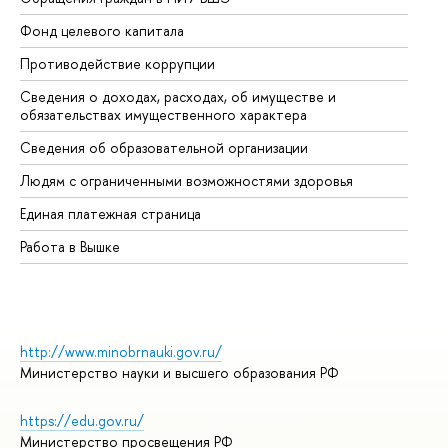
Фонд целевого капитала
До
Противодействие коррупции
Це
Сведения о доходах, расходах, об имуществе и
Би
обязательствах имущественного характера
Об
Сведения об образовательной организации
Об
Людям с ограниченными возможностями здоровья
Единая платежная страница
Работа в Вышке
http://www.minobrnauki.gov.ru/
Министерство науки и высшего образования РФ
https://edu.gov.ru/
Министерство просвещения РФ