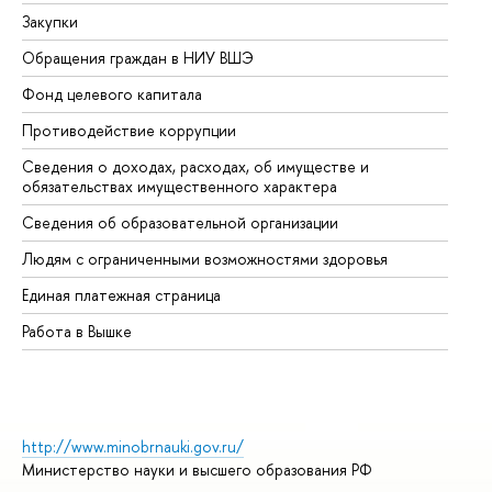
Закупки
Пр
Обращения граждан в НИУ ВШЭ
Ас
Фонд целевого капитала
До
Противодействие коррупции
Це
Сведения о доходах, расходах, об имуществе и
Би
обязательствах имущественного характера
Об
Сведения об образовательной организации
Об
Людям с ограниченными возможностями здоровья
Единая платежная страница
Работа в Вышке
http://www.minobrnauki.gov.ru/
Министерство науки и высшего образования РФ