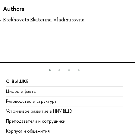
Authors
Krekhovets Ekaterina Vladimirovna
О ВЫШКЕ
О
Цифры и факты
Ли
Руководство и структура
До
Устойчивое развитие в НИУ ВШЭ
Ол
Преподаватели и сотрудники
Пр
Корпуса и общежития
Вы