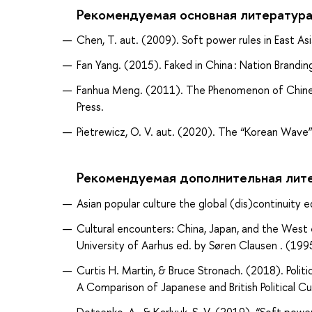
Рекомендуемая основная литератур
Chen, T. aut. (2009). Soft power rules in East A
Fan Yang. (2015). Faked in China : Nation Branding
Fanhua Meng. (2011). The Phenomenon of Chinese 
Press.
Pietrewicz, O. V. aut. (2020). The “Korean Wave”
Рекомендуемая дополнительная лит
Asian popular culture the global (dis)continuity 
Cultural encounters: China, Japan, and the West
University of Aarhus ed. by Søren Clausen . (199
Curtis H. Martin, & Bruce Stronach. (2018). Politi
A Comparison of Japanese and British Political Cul