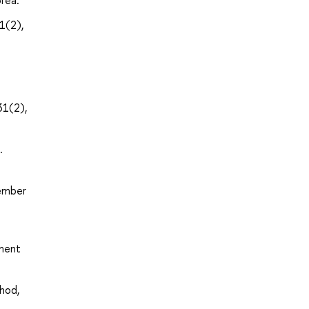
orea.
1(2),
31(2),
.
tember
ement
chod,