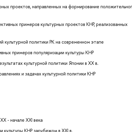
урных проектов, направленных на формирование положительно
ективных примеров культурных проектов КНР, реализованных
й культурной политики РК на современном этапе
вных примеров популяризации культуры КНР
зультатах культурной политики Японии в XX в.
авлениях и задачах культурной политики КНР
XX - начале XXI века
 культуры КНР зарубежом в XXI в.