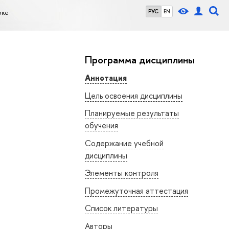
оке
РУС
EN
Программа дисциплины
Аннотация
Цель освоения дисциплины
Планируемые результаты
обучения
Содержание учебной
дисциплины
Элементы контроля
Промежуточная аттестация
Список литературы
Авторы