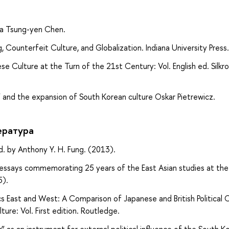
а
sia Tsung-yen Chen.
, Counterfeit Culture, and Globalization. Indiana University Press.
Culture at the Turn of the 21st Century: Vol. English ed. Silkr
 and the expansion of South Korean culture Oskar Pietrewicz.
ература
ed. by Anthony Y. H. Fung. (2013).
 essays commemorating 25 years of the East Asian studies at the
5).
cs East and West: A Comparison of Japanese and British Political C
ture: Vol. First edition. Routledge.