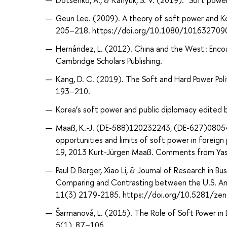
Dotsenko, A., & Karlyuk, S. V. (2019). “Soft power
Geun Lee. (2009). A theory of soft power and Ko
205–218. https://doi.org/10.1080/10163270
Hernández, L. (2012). China and the West : Encoun
Cambridge Scholars Publishing.
Kang, D. C. (2019). The Soft and Hard Power Poli
193–210.
Korea’s soft power and public diplomacy edited 
Maaß, K.-J. (DE-588)120232243, (DE-627)08054
opportunities and limits of soft power in foreign
19, 2013 Kurt-Jürgen Maaß. Comments from Ya
Paul D Berger, Xiao Li, & Journal of Research in 
Comparing and Contrasting between the U.S. An
11(3) 2179-2185. https://doi.org/10.5281/ze
Šarmanová, L. (2015). The Role of Soft Power in 
5(1), 87–106.