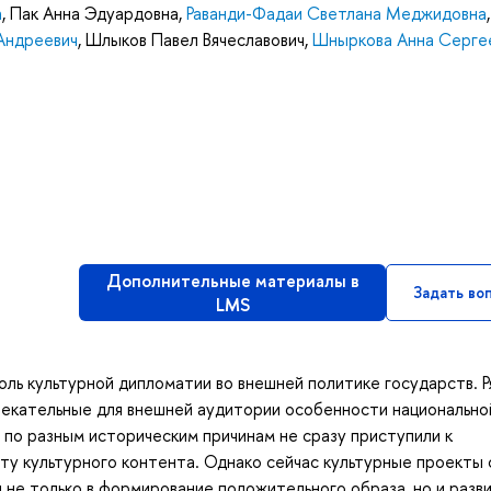
а
,
Пак Анна Эдуардовна
,
Раванди-Фадаи Светлана Меджидовна
,
Андреевич
,
Шлыков Павел Вячеславович
,
Шныркова Анна Серге
Дополнительные материалы в
Задать во
LMS
оль культурной дипломатии во внешней политике государств. Р
влекательные для внешней аудитории особенности национально
 по разным историческим причинам не сразу приступили к
у культурного контента. Однако сейчас культурные проекты 
д не только в формирование положительного образа, но и разв