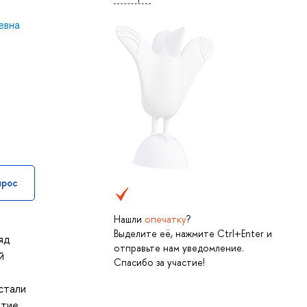
евна
прос
Нашли
опечатку
?
Выделите её, нажмите Ctrl+Enter и
яд
отправьте нам уведомление.
й
Спасибо за участие!
стали
итие