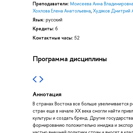
Преподаватели:
Моисеева Анна Владимировн
Хохлова Елена Анатольевна
,
Худяков Дмитрий 
Язык:
русский
Кредиты:
6
Контактные часы:
52
Программа дисциплины
Аннотация
В странах Востока все больше увеличивается р
стран еще в начале XX века смогли найти при
культуры и создать бренд. Другие государства
формированию положительно имиджа и экспорт
частью внешней политики стран и вносят в кла