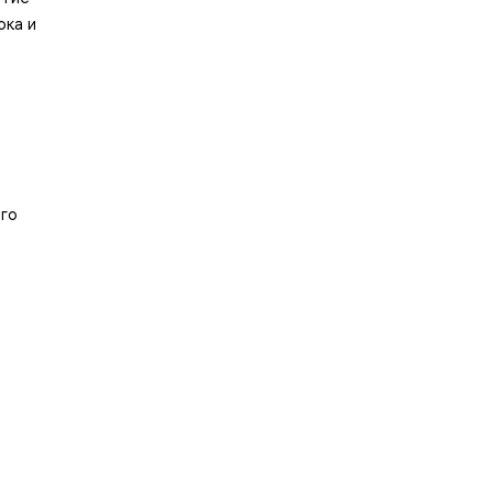
ока и
его