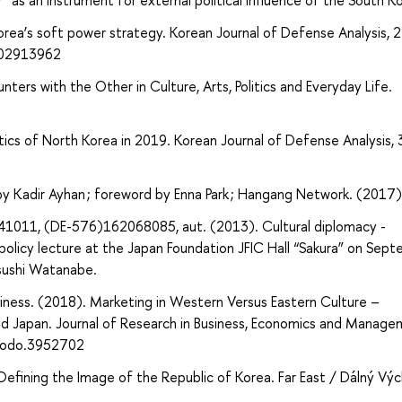
” as an instrument for external political influence of the South K
rea’s soft power strategy. Korean Journal of Defense Analysis, 2
902913962
ters with the Other in Culture, Arts, Politics and Everyday Life.
tics of North Korea in 2019. Korean Journal of Defense Analysis, 
by Kadir Ayhan ; foreword by Enna Park ; Hangang Network. (2017)
1011, (DE-576)162068085, aut. (2013). Cultural diplomacy -
 policy lecture at the Japan Foundation JFIC Hall “Sakura” on Sep
sushi Watanabe.
Business. (2018). Marketing in Western Versus Eastern Culture –
d Japan. Journal of Research in Business, Economics and Manag
nodo.3952702
Defining the Image of the Republic of Korea. Far East / Dálný Vý