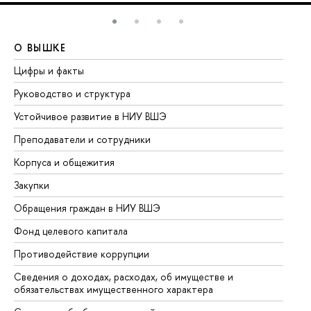
О ВЫШКЕ
О
Цифры и факты
Ли
Руководство и структура
До
Устойчивое развитие в НИУ ВШЭ
Ол
Преподаватели и сотрудники
Пр
Корпуса и общежития
Вы
Закупки
Пр
Обращения граждан в НИУ ВШЭ
Ас
Фонд целевого капитала
До
Противодействие коррупции
Це
Сведения о доходах, расходах, об имуществе и
Би
обязательствах имущественного характера
Об