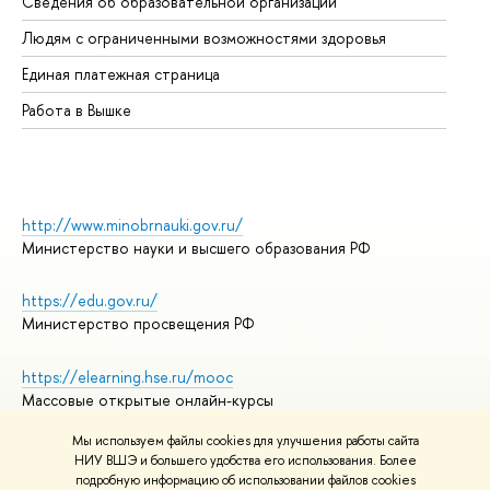
Сведения об образовательной организации
Об
Людям с ограниченными возможностями здоровья
Единая платежная страница
Работа в Вышке
http://www.minobrnauki.gov.ru/
Министерство науки и высшего образования РФ
https://edu.gov.ru/
Министерство просвещения РФ
https://elearning.hse.ru/mooc
Массовые открытые онлайн-курсы
Мы используем файлы cookies для улучшения работы сайта
НИУ ВШЭ и большего удобства его использования. Более
подробную информацию об использовании файлов cookies
© НИУ ВШЭ 1993–2026
Адреса и контакты