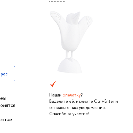
прос
Нашли
опечатку
?
ены
Выделите её, нажмите Ctrl+Enter и
комятся
отправьте нам уведомление.
Спасибо за участие!
дентам