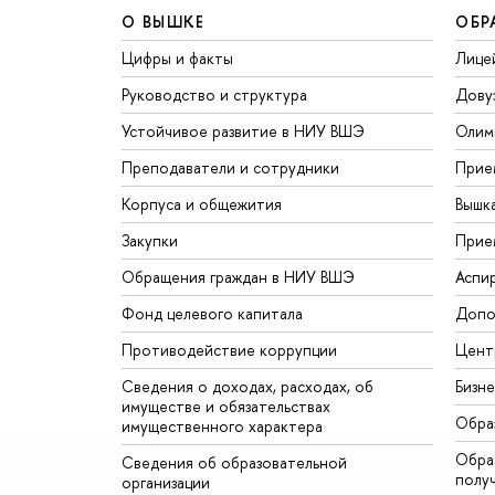
О ВЫШКЕ
ОБР
Цифры и факты
Лице
Руководство и структура
Дову
Устойчивое развитие в НИУ ВШЭ
Олим
Преподаватели и сотрудники
Прие
Корпуса и общежития
Вышк
Закупки
Прие
Обращения граждан в НИУ ВШЭ
Аспи
Фонд целевого капитала
Допо
Противодействие коррупции
Цент
Сведения о доходах, расходах, об
Бизн
имуществе и обязательствах
Обра
имущественного характера
Обрат
Сведения об образовательной
полу
организации