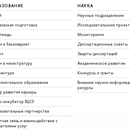
АЗОВАНИЕ
НАУКА
й
Научные подразделения
зовская подготовка
Исследовательские проек
пиады
Мониторинги
м в бакалавриат
Диссертационные советы
а+
Защиты диссертаций
м в магистратуру
Академическое развитие
рантура
Конкурсы и гранты
лнительное образование
Внешние научно-информац
ресурсы
р развития карьеры
ес-инкубатор ВШЭ
зовательные партнерства
ная связь и взаимодействие с
чателями услуг