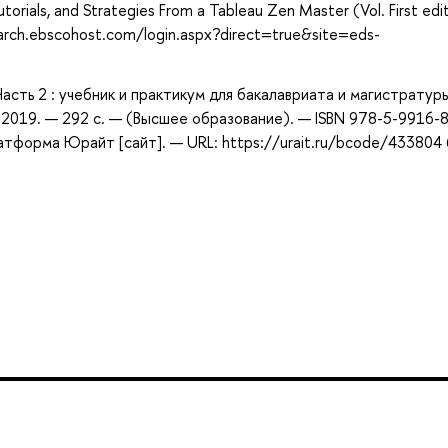
Tutorials, and Strategies From a Tableau Zen Master (Vol. First edit
search.ebscohost.com/login.aspx?direct=true&site=eds-
Часть 2 : учебник и практикум для бакалавриата и магистратур
 2019. — 292 с. — (Высшее образование). — ISBN 978-5-9916-
атформа Юрайт [сайт]. — URL: https://urait.ru/bcode/433804