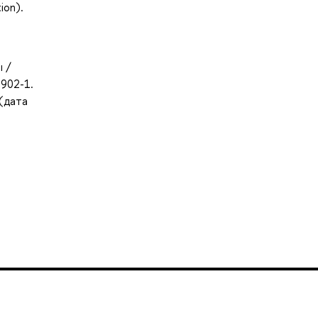
ion).
ы /
8902-1.
 (дата