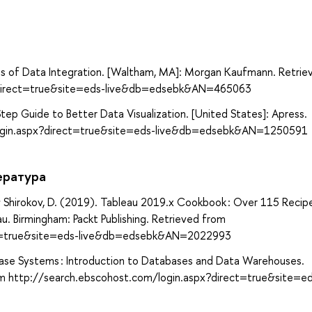
а
iples of Data Integration. [Waltham, MA]: Morgan Kaufmann. Retrie
?direct=true&site=eds-live&db=edsebk&AN=465063
tep Guide to Better Data Visualization. [United States]: Apress.
login.aspx?direct=true&site=eds-live&db=edsebk&AN=1250591
ература
., & Shirokov, D. (2019). Tableau 2019.x Cookbook : Over 115 Recip
au. Birmingham: Packt Publishing. Retrieved from
ect=true&site=eds-live&db=edsebk&AN=2022993
tabase Systems : Introduction to Databases and Data Warehouses.
 from http://search.ebscohost.com/login.aspx?direct=true&site=e