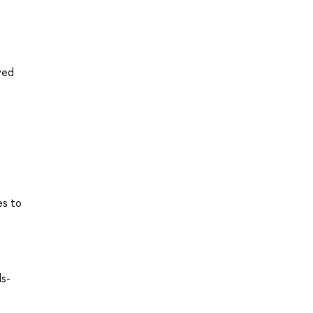
ved
es to
ds-