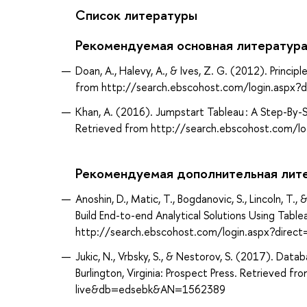
Список литературы
Рекомендуемая основная литератур
Doan, A., Halevy, A., & Ives, Z. G. (2012). Princ
from http://search.ebscohost.com/login.aspx
Khan, A. (2016). Jumpstart Tableau : A Step-By-S
Retrieved from http://search.ebscohost.com/
Рекомендуемая дополнительная лит
Anoshin, D., Matic, T., Bogdanovic, S., Lincoln, T
Build End-to-end Analytical Solutions Using Table
http://search.ebscohost.com/login.aspx?dir
Jukic, N., Vrbsky, S., & Nestorov, S. (2017). Da
Burlington, Virginia: Prospect Press. Retrieved
live&db=edsebk&AN=1562389