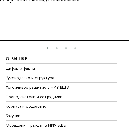
О ВЫШКЕ
О
Цифры и факты
Ли
Руководство и структура
До
Устойчивое развитие в НИУ ВШЭ
Ол
Преподаватели и сотрудники
Пр
Корпуса и общежития
Вы
Закупки
Пр
Обращения граждан в НИУ ВШЭ
Ас