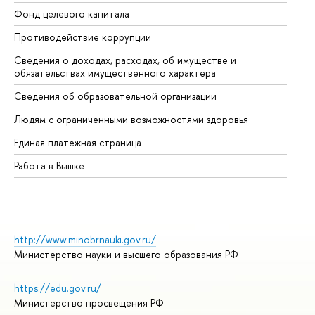
Фонд целевого капитала
До
Противодействие коррупции
Це
Сведения о доходах, расходах, об имуществе и
Би
обязательствах имущественного характера
Об
Сведения об образовательной организации
Об
Людям с ограниченными возможностями здоровья
Единая платежная страница
Работа в Вышке
http://www.minobrnauki.gov.ru/
Министерство науки и высшего образования РФ
https://edu.gov.ru/
Министерство просвещения РФ