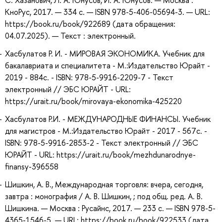
С. Хазанович, Л. А. Юнусов, И. А. Юнусов. — Москва :
КноРус, 2017. — 334 с. — ISBN 978-5-406-05694-3. — URL:
https://book.ru/book/922689 (дата обращения:
04.07.2025). — Текст : электронный.
Хасбулатов Р. И. - МИРОВАЯ ЭКОНОМИКА. Учебник для
бакалавриата и специалитета - М.:Издательство Юрайт -
2019 - 884с. - ISBN: 978-5-9916-2209-7 - Текст
электронный // ЭБС ЮРАЙТ - URL:
https://urait.ru/book/mirovaya-ekonomika-425220
Хасбулатов Р.И. - МЕЖДУНАРОДНЫЕ ФИНАНСЫ. Учебник
для магистров - М.:Издательство Юрайт - 2017 - 567с. -
ISBN: 978-5-9916-2853-2 - Текст электронный // ЭБС
ЮРАЙТ - URL: https://urait.ru/book/mezhdunarodnye-
finansy-396558
Шишкин, А. В., Международная торговля: вчера, сегодня,
завтра : монография / А. В. Шишкин, ; под общ. ред. А. В.
Шишкина. — Москва : Русайнс, 2017. — 233 с. — ISBN 978-5-
4365-1546-5. — URL: https://book.ru/book/922533 (дата