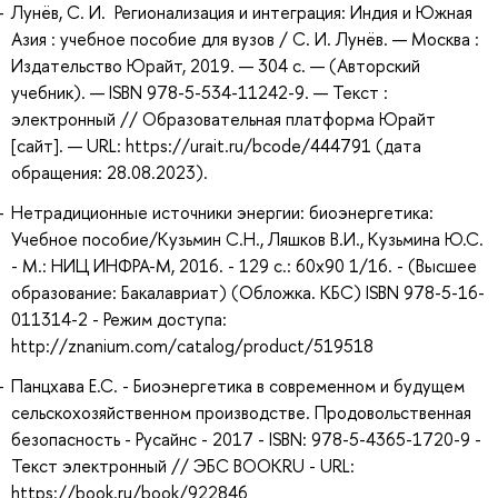
Лунёв, С. И. Регионализация и интеграция: Индия и Южная
Азия : учебное пособие для вузов / С. И. Лунёв. — Москва :
Издательство Юрайт, 2019. — 304 с. — (Авторский
учебник). — ISBN 978-5-534-11242-9. — Текст :
электронный // Образовательная платформа Юрайт
[сайт]. — URL: https://urait.ru/bcode/444791 (дата
обращения: 28.08.2023).
Нетрадиционные источники энергии: биоэнергетика:
Учебное пособие/Кузьмин С.Н., Ляшков В.И., Кузьмина Ю.С.
- М.: НИЦ ИНФРА-М, 2016. - 129 с.: 60x90 1/16. - (Высшее
образование: Бакалавриат) (Обложка. КБС) ISBN 978-5-16-
011314-2 - Режим доступа:
http://znanium.com/catalog/product/519518
Панцхава Е.С. - Биоэнергетика в современном и будущем
сельскохозяйственном производстве. Продовольственная
безопасность - Русайнс - 2017 - ISBN: 978-5-4365-1720-9 -
Текст электронный // ЭБС BOOKRU - URL:
https://book.ru/book/922846