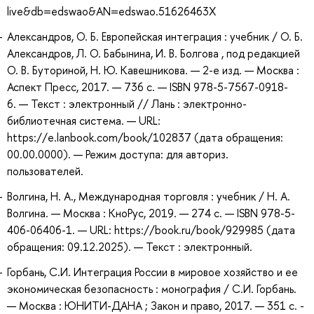
live&db=edswao&AN=edswao.51626463X
Александров, О. Б. Европейская интеграция : учебник / О. Б.
Александров, Л. О. Бабынина, И. В. Болгова , под редакцией
О. В. Буториной, Н. Ю. Кавешникова. — 2-е изд. — Москва :
Аспект Пресс, 2017. — 736 с. — ISBN 978-5-7567-0918-
6. — Текст : электронный // Лань : электронно-
библиотечная система. — URL:
https://e.lanbook.com/book/102837 (дата обращения:
00.00.0000). — Режим доступа: для авториз.
пользователей.
Волгина, Н. А., Международная торговля : учебник / Н. А.
Волгина. — Москва : КноРус, 2019. — 274 с. — ISBN 978-5-
406-06406-1. — URL: https://book.ru/book/929985 (дата
обращения: 09.12.2025). — Текст : электронный.
Горбань, С.И. Интеграция России в мировое хозяйство и ее
экономическая безопасность : монография / С.И. Горбань.
— Москва : ЮНИТИ-ДАНА ; Закон и право, 2017. — 351 с. -