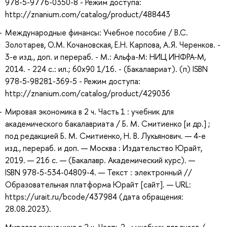
978-5-9776-0350-8 - Режим доступа:
http://znanium.com/catalog/product/488443
Международные финансы: Учебное пособие / В.С.
Золотарев, О.М. Кочановская, Е.Н. Карпова, А.Я. Черенков. -
3-e изд., доп. и перераб. - М.: Альфа-М: НИЦ ИНФРА-М,
2014. - 224 с.: ил.; 60x90 1/16. - (Бакалавриат). (п) ISBN
978-5-98281-369-5 - Режим доступа:
http://znanium.com/catalog/product/429036
Мировая экономика в 2 ч. Часть 1 : учебник для
академического бакалавриата / Б. М. Смитиенко [и др.] ;
под редакцией Б. М. Смитиенко, Н. В. Лукьянович. — 4-е
изд., перераб. и доп. — Москва : Издательство Юрайт,
2019. — 216 с. — (Бакалавр. Академический курс). —
ISBN 978-5-534-04809-4. — Текст : электронный //
Образовательная платформа Юрайт [сайт]. — URL:
https://urait.ru/bcode/437984 (дата обращения:
28.08.2023).