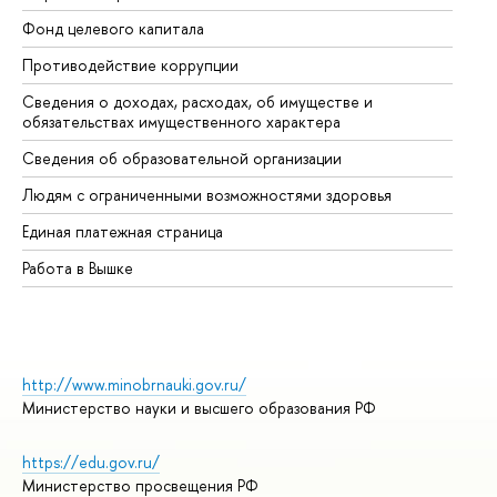
Фонд целевого капитала
До
Противодействие коррупции
Це
Сведения о доходах, расходах, об имуществе и
Би
обязательствах имущественного характера
Об
Сведения об образовательной организации
Об
Людям с ограниченными возможностями здоровья
Единая платежная страница
Работа в Вышке
http://www.minobrnauki.gov.ru/
Министерство науки и высшего образования РФ
https://edu.gov.ru/
Министерство просвещения РФ