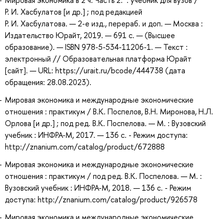
Мировая экономика в 2 ч. Часть 2. : учебник для вузов /
Р. И. Хасбулатов [и др.] ; под редакцией
Р. И. Хасбулатова. — 2-е изд., перераб. и доп. — Москва :
Издательство Юрайт, 2019. — 691 с. — (Высшее
образование). — ISBN 978-5-534-11206-1. — Текст :
электронный // Образовательная платформа Юрайт
[сайт]. — URL: https://urait.ru/bcode/444738 (дата
обращения: 28.08.2023).
Мировая экономика и международные экономические
отношения : практикум / В.К. Поспелов, В.Н. Миронова, Н.Л.
Орлова [и др.] ; под ред. В.К. Поспелова. — М. : Вузовский
учебник : ИНФРА-М, 2017. — 136 с. - Режим доступа:
http://znanium.com/catalog/product/672888
Мировая экономика и международные экономические
отношения : практикум / под ред. В.К. Поспелова. — М. :
Вузовский учебник : ИНФРА-М, 2018. — 136 с. - Режим
доступа: http://znanium.com/catalog/product/926578
Мировая экономика и международные экономические