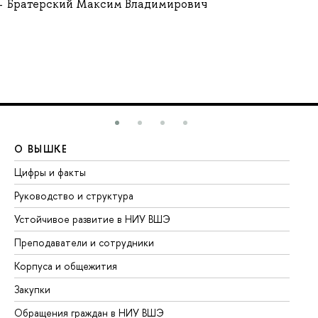
Братерский Максим Владимирович
О ВЫШКЕ
О
Цифры и факты
Ли
Руководство и структура
До
Устойчивое развитие в НИУ ВШЭ
Ол
Преподаватели и сотрудники
Пр
Корпуса и общежития
Вы
Закупки
Пр
Обращения граждан в НИУ ВШЭ
Ас