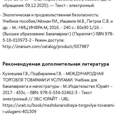
обращения: 09.12.2025). — Текст : электронный.
Экологическая и продовольственная безопасность:
Учебное пособие/Айзман Р.И., Иашвили М.В., Петров С.В. и
др. - М.: НИЦ ИНФРА-М, 2016. - 240 с.: 60x90 1/16. -
(Высшее образование: Бакалавриат) (Переплёт) ISBN 978-
5-16-010973-2 - Режим доступа:
http://znanium.com/catalog/product/507987
Рекомендуемая дополнительная литература
Кузнецова Г.В., Подбиралина Г.В. - МЕЖДУНАРОДНАЯ
ТОРГОВЛЯ ТОВАРАМИ И УСЛУГАМИ. Учебник для
бакалавриата и магистратуры - М.:Издательство Юрайт -
2017 - 433с. - ISBN: 978-5-534-02462-3 - Текст
электронный // ЭБС ЮРАЙТ - URL:
https://urait.ru/book/mezhdunarodnaya-torgovlya-tovarami-
i-uslugami-401309