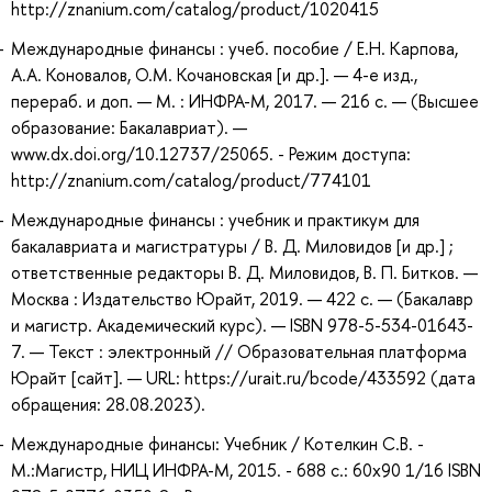
http://znanium.com/catalog/product/1020415
Международные финансы : учеб. пособие / Е.Н. Карпова,
А.А. Коновалов, О.М. Кочановская [и др.]. — 4-е изд.,
перераб. и доп. — М. : ИНФРА-М, 2017. — 216 с. — (Высшее
образование: Бакалавриат). —
www.dx.doi.org/10.12737/25065. - Режим доступа:
http://znanium.com/catalog/product/774101
Международные финансы : учебник и практикум для
бакалавриата и магистратуры / В. Д. Миловидов [и др.] ;
ответственные редакторы В. Д. Миловидов, В. П. Битков. —
Москва : Издательство Юрайт, 2019. — 422 с. — (Бакалавр
и магистр. Академический курс). — ISBN 978-5-534-01643-
7. — Текст : электронный // Образовательная платформа
Юрайт [сайт]. — URL: https://urait.ru/bcode/433592 (дата
обращения: 28.08.2023).
Международные финансы: Учебник / Котелкин С.В. -
М.:Магистр, НИЦ ИНФРА-М, 2015. - 688 с.: 60x90 1/16 ISBN