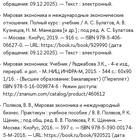
обращения: 09.12.2025). — Текст : электронный.
Мировая экономика и международные экономические
отношения. Полный курс : учебник / А. С. Булатов, А. В.
Кузнецов, Н. М. Мамедова [и др.] ; под ред. А. С. Булатова.
— Москва : КноРус, 2019. — 916 с. — ISBN 978-5-406-
06627-0. — URL: https://book.ru/book/929990 (дата
обращения: 09.12.2025). — Текст : электронный.
Мировая экономика: Учебник / Раджабова З.К., - 4-е изд.,
перераб. и доп. - М.:НИЦ ИНФРА-М, 2015. - 344 с.: 60x90
1/16. - (Высшее образование: Бакалавриат) (Переплёт)
ISBN 978-5-16-009874-6 - Режим доступа:
http://znanium.com/catalog/product/460612
Поляков, В. В., Мировая экономика и международный
бизнес. Практикум : учебное пособие / В. В. Поляков, Р. К.
Щенин, ; под общ. ред. В. В. Полякова, Р. К. Щенина. —
Москва : КноРус, 2016. — 397 с. — ISBN 978-5-390-00174-
5-M-2016. — URL: https://book.ru/book/920521 (дата