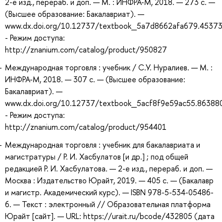
2-е изд., перераб. и доп. — М. : ИНФРА-М, 2018. — 273 с. —
(Высшее образование: Бакалавриат). —
www.dx.doi.org/10.12737/textbook_5a7d8662afa679.45373
- Режим доступа:
http://znanium.com/catalog/product/950827
Международная торговля : учебник / С.У. Нуралиев. — М. :
ИНФРА-М, 2018. — 307 с. — (Высшее образование:
Бакалавриат). —
www.dx.doi.org/10.12737/textbook_5acf8f9e59ac55.86388
- Режим доступа:
http://znanium.com/catalog/product/954401
Международная торговля : учебник для бакалавриата и
магистратуры / Р. И. Хасбулатов [и др.] ; под общей
редакцией Р. И. Хасбулатова. — 2-е изд., перераб. и доп. —
Москва : Издательство Юрайт, 2019. — 405 с. — (Бакалавр
и магистр. Академический курс). — ISBN 978-5-534-05486-
6. — Текст : электронный // Образовательная платформа
Юрайт [сайт]. — URL: https://urait.ru/bcode/432805 (дата