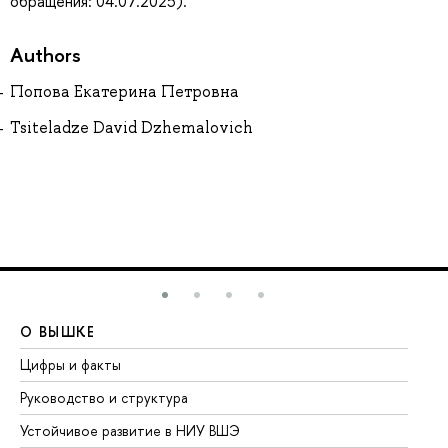
обращения: 04.07.2025).
Authors
Попова Екатерина Петровна
Tsiteladze David Dzhemalovich
О ВЫШКЕ
О
Цифры и факты
Ли
Руководство и структура
До
Устойчивое развитие в НИУ ВШЭ
Ол