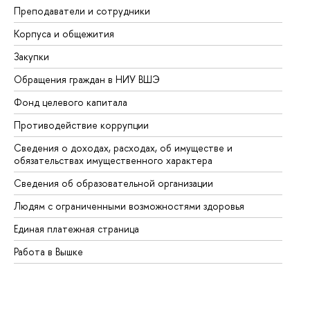
Преподаватели и сотрудники
Пр
Корпуса и общежития
Вы
Закупки
Пр
Обращения граждан в НИУ ВШЭ
Ас
Фонд целевого капитала
До
Противодействие коррупции
Це
Сведения о доходах, расходах, об имуществе и
Би
обязательствах имущественного характера
Об
Сведения об образовательной организации
Об
Людям с ограниченными возможностями здоровья
Единая платежная страница
Работа в Вышке