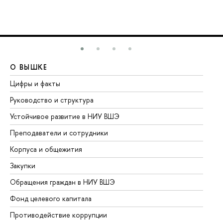
О ВЫШКЕ
О
Цифры и факты
Ли
Руководство и структура
До
Устойчивое развитие в НИУ ВШЭ
Ол
Преподаватели и сотрудники
Пр
Корпуса и общежития
Вы
Закупки
Пр
Обращения граждан в НИУ ВШЭ
Ас
Фонд целевого капитала
До
Противодействие коррупции
Це