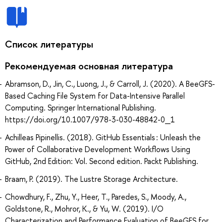
Список литературы
Рекомендуемая основная литература
Abramson, D., Jin, C., Luong, J., & Carroll, J. (2020). A BeeGFS-
Based Caching File System for Data-Intensive Parallel
Computing. Springer International Publishing.
https://doi.org/10.1007/978-3-030-48842-0_1
Achilleas Pipinellis. (2018). GitHub Essentials : Unleash the
Power of Collaborative Development Workflows Using
GitHub, 2nd Edition: Vol. Second edition. Packt Publishing.
Braam, P. (2019). The Lustre Storage Architecture.
Chowdhury, F., Zhu, Y., Heer, T., Paredes, S., Moody, A.,
Goldstone, R., Mohror, K., & Yu, W. (2019). I/O
Characterization and Performance Evaluation of BeeGFS for