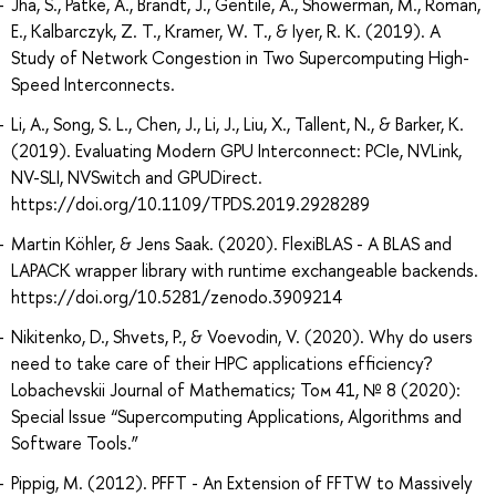
Jha, S., Patke, A., Brandt, J., Gentile, A., Showerman, M., Roman,
E., Kalbarczyk, Z. T., Kramer, W. T., & Iyer, R. K. (2019). A
Study of Network Congestion in Two Supercomputing High-
Speed Interconnects.
Li, A., Song, S. L., Chen, J., Li, J., Liu, X., Tallent, N., & Barker, K.
(2019). Evaluating Modern GPU Interconnect: PCIe, NVLink,
NV-SLI, NVSwitch and GPUDirect.
https://doi.org/10.1109/TPDS.2019.2928289
Martin Köhler, & Jens Saak. (2020). FlexiBLAS - A BLAS and
LAPACK wrapper library with runtime exchangeable backends.
https://doi.org/10.5281/zenodo.3909214
Nikitenko, D., Shvets, P., & Voevodin, V. (2020). Why do users
need to take care of their HPC applications efficiency?
Lobachevskii Journal of Mathematics; Том 41, № 8 (2020):
Special Issue “Supercomputing Applications, Algorithms and
Software Tools.”
Pippig, M. (2012). PFFT - An Extension of FFTW to Massively