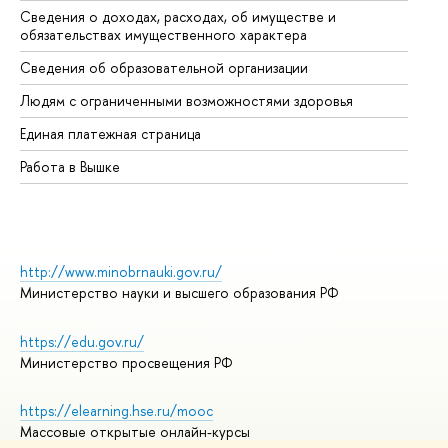
Сведения о доходах, расходах, об имуществе и
Би
обязательствах имущественного характера
Об
Сведения об образовательной организации
Об
Людям с ограниченными возможностями здоровья
Единая платежная страница
Работа в Вышке
http://www.minobrnauki.gov.ru/
Министерство науки и высшего образования РФ
https://edu.gov.ru/
Министерство просвещения РФ
https://elearning.hse.ru/mooc
Массовые открытые онлайн-курсы