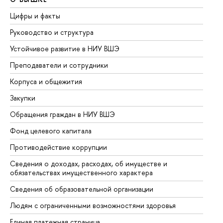
Цифры и факты
Ли
Руководство и структура
До
Устойчивое развитие в НИУ ВШЭ
Ол
Преподаватели и сотрудники
Пр
Корпуса и общежития
Вы
Закупки
Пр
Обращения граждан в НИУ ВШЭ
Ас
Фонд целевого капитала
До
Противодействие коррупции
Це
Сведения о доходах, расходах, об имуществе и
Би
обязательствах имущественного характера
Об
Сведения об образовательной организации
Об
Людям с ограниченными возможностями здоровья
Единая платежная страница