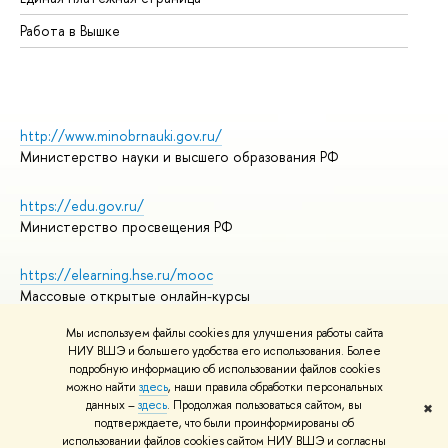
Работа в Вышке
http://www.minobrnauki.gov.ru/
Министерство науки и высшего образования РФ
https://edu.gov.ru/
Министерство просвещения РФ
https://elearning.hse.ru/mooc
Массовые открытые онлайн-курсы
Мы используем файлы cookies для улучшения работы сайта
НИУ ВШЭ и большего удобства его использования. Более
подробную информацию об использовании файлов cookies
© НИУ ВШЭ 1993–2026
Адреса и контакты
можно найти
здесь
, наши правила обработки персональных
Условия использования материалов
данных –
здесь
. Продолжая пользоваться сайтом, вы
✖
подтверждаете, что были проинформированы об
Политика конфиденциальности
использовании файлов cookies сайтом НИУ ВШЭ и согласны