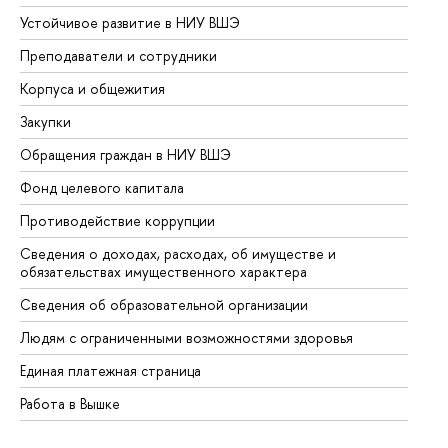
Устойчивое развитие в НИУ ВШЭ
Ол
Преподаватели и сотрудники
Пр
Корпуса и общежития
Вы
Закупки
Пр
Обращения граждан в НИУ ВШЭ
Ас
Фонд целевого капитала
До
Противодействие коррупции
Це
Сведения о доходах, расходах, об имуществе и
Би
обязательствах имущественного характера
Об
Сведения об образовательной организации
Об
Людям с ограниченными возможностями здоровья
Единая платежная страница
Работа в Вышке