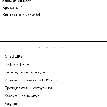
Язык:
английский
Кредиты:
4
Контактные часы:
64
О ВЫШКЕ
О
Цифры и факты
Ли
Руководство и структура
До
Устойчивое развитие в НИУ ВШЭ
Ол
Преподаватели и сотрудники
Пр
Корпуса и общежития
Вы
Закупки
Пр