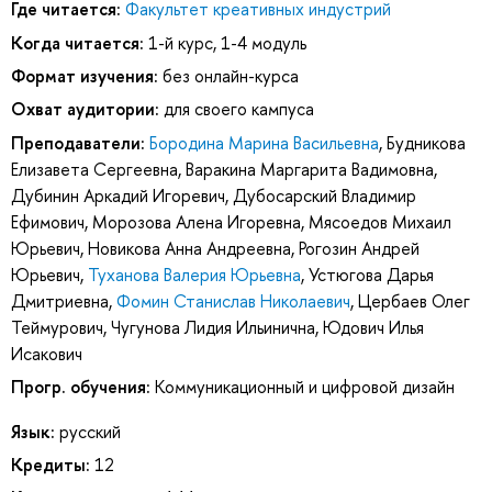
Где читается:
Факультет креативных индустрий
Когда читается:
1-й курс, 1-4 модуль
Формат изучения:
без онлайн-курса
Охват аудитории:
для своего кампуса
Преподаватели:
Бородина Марина Васильевна
,
Будникова
Елизавета Сергеевна
,
Варакина Маргарита Вадимовна
,
Дубинин Аркадий Игоревич
,
Дубосарский Владимир
Ефимович
,
Морозова Алена Игоревна
,
Мясоедов Михаил
Юрьевич
,
Новикова Анна Андреевна
,
Рогозин Андрей
Юрьевич
,
Туханова Валерия Юрьевна
,
Устюгова Дарья
Дмитриевна
,
Фомин Станислав Николаевич
,
Цербаев Олег
Теймурович
,
Чугунова Лидия Ильинична
,
Юдович Илья
Исакович
Прогр. обучения:
Коммуникационный и цифровой дизайн
Язык:
русский
Кредиты:
12