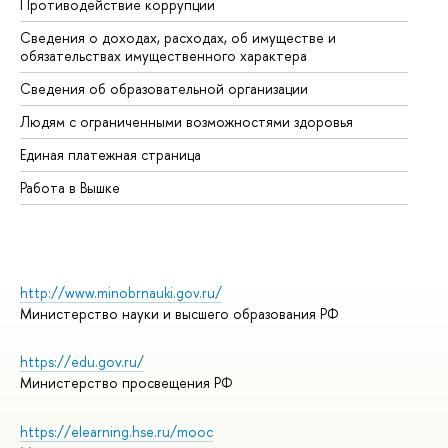
Противодействие коррупции
Це
Сведения о доходах, расходах, об имуществе и
Би
обязательствах имущественного характера
Об
Сведения об образовательной организации
Об
Людям с ограниченными возможностями здоровья
Единая платежная страница
Работа в Вышке
http://www.minobrnauki.gov.ru/
Министерство науки и высшего образования РФ
https://edu.gov.ru/
Министерство просвещения РФ
https://elearning.hse.ru/mooc