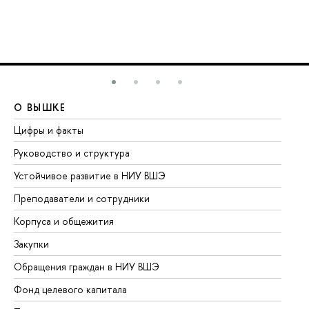
О ВЫШКЕ
О
Цифры и факты
Ли
Руководство и структура
До
Устойчивое развитие в НИУ ВШЭ
Ол
Преподаватели и сотрудники
Пр
Корпуса и общежития
Вы
Закупки
Пр
Обращения граждан в НИУ ВШЭ
Ас
Фонд целевого капитала
До