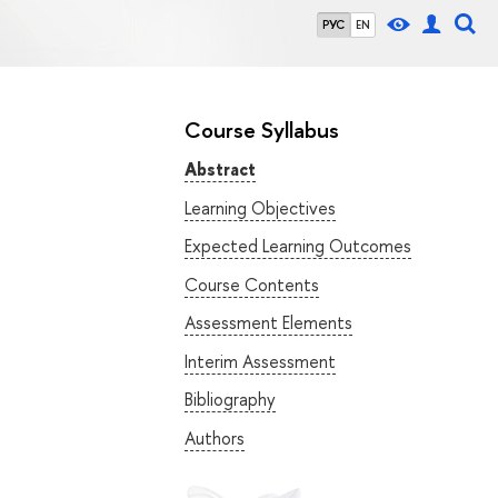
РУС
EN
Course Syllabus
Abstract
Learning Objectives
Expected Learning Outcomes
Course Contents
Assessment Elements
Interim Assessment
Bibliography
Authors