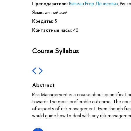
Преподаватели:
Витман Егор Денисович
,
Ринк
Язык:
английский
Кредиты:
3
Контактные часы:
40
Course Syllabus
Abstract
Risk Management is a course about quantificatio
towards the most preferable outcome. The course
of aspects of risk management. Even though fund
would guide how to deal with any risk managemen