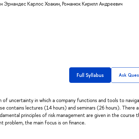
он Эрнандес Карлос Хоакин
,
Романюк Кирилл Андреевич
Full Syllabus
Ask Ques
n of uncertainty in which a company functions and tools to navig
 contains lectures (14 hours) and seminars (26 hours). There ar
amental principles of risk management are given in the course t
t problem, the main focus is on finance.