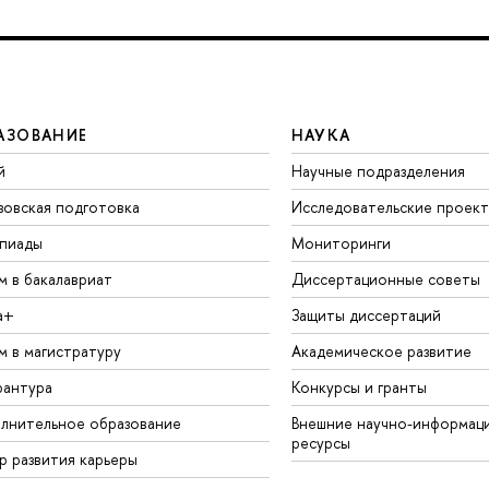
АЗОВАНИЕ
НАУКА
й
Научные подразделения
зовская подготовка
Исследовательские проек
пиады
Мониторинги
м в бакалавриат
Диссертационные советы
а+
Защиты диссертаций
м в магистратуру
Академическое развитие
рантура
Конкурсы и гранты
лнительное образование
Внешние научно-информац
ресурсы
р развития карьеры