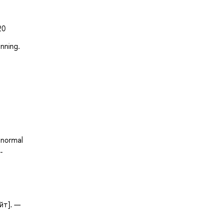
20
nning.
 normal
-
йт]. —