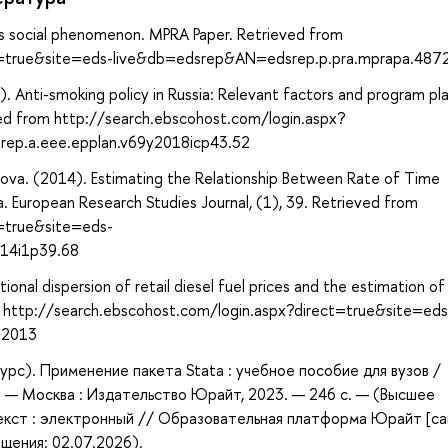
 as social phenomenon. MPRA Paper. Retrieved from
ct=true&site=eds-live&db=edsrep&AN=edsrep.p.pra.mprapa.487
). Anti-smoking policy in Russia: Relevant factors and program pla
eved from http://search.ebscohost.com/login.aspx?
ep.a.eee.epplan.v69y2018icp43.52
cova. (2014). Estimating the Relationship Between Rate of Time
. European Research Studies Journal, (1), 39. Retrieved from
t=true&site=eds-
014i1p39.68
ional dispersion of retail diesel fuel prices and the estimation of
om http://search.ebscohost.com/login.aspx?direct=true&site=eds
.2013
урс). Применение пакета Stata : учебное пособие для вузов /
нов. — Москва : Издательство Юрайт, 2023. — 246 с. — (Высшее
екст : электронный // Образовательная платформа Юрайт [са
ащения: 02.07.2026).