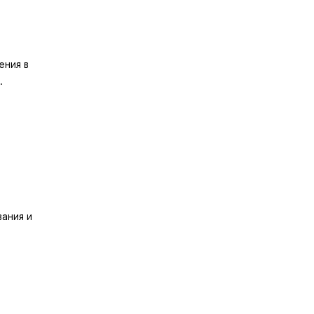
ения в
.
ания и