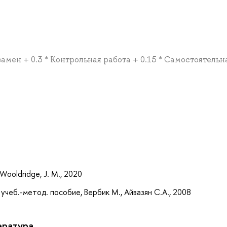
кзамен + 0.3 * Контрольная работа + 0.15 * Самостоятельн
а
Wooldridge, J. M., 2020
чеб.-метод. пособие, Вербик М., Айвазян С.А., 2008
ература