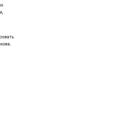
ых
и,
ровать
кова.