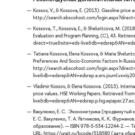
Kossov, V., & Kossova, E. (2013). Gasoline price
http://search.ebscohost.com/login.aspx?dire
Kossova, T., Kossova, E., & Sheluntcova, M. (2018
Evaluation and Program Planning, (C), 43. Retri
direct=true&site=eds-live&db=edsrep&AN=edsr
Tatiana Kossova, Elena Kossova, & Maria Shelunt
Preferences And Socio-Economic Factors In Russia
http://search.ebscohost.com/login.aspx?direc
live&db=edsrep&AN=edsrep.a.ers.journl.vxviiy2
Vladimir Kossov, & Elena Kossova. (2013). Internat
price values. HSE Working Papers. Retrieved fr
live&db=edsrep&AN=edsrep.p.hig.wpaper.27.ec
Вакуленко, Е. С. Эконометрика (продвинутый к
Е. С. Вакуленко, Т. А. Ратникова, К. К. Фурма
образование). — ISBN 978-5-534-12244-2. — Т
URL: https://urait.ru/bcode/518580 (дата обр