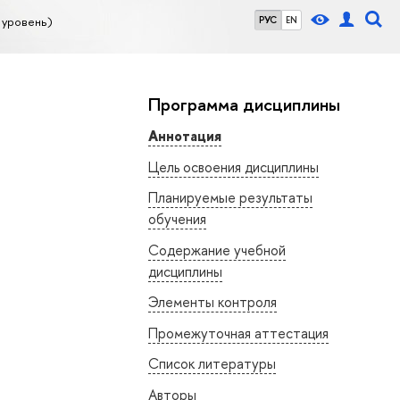
 уровень)
РУС
EN
Программа дисциплины
Аннотация
Цель освоения дисциплины
Планируемые результаты
обучения
Содержание учебной
дисциплины
Элементы контроля
Промежуточная аттестация
Список литературы
Авторы