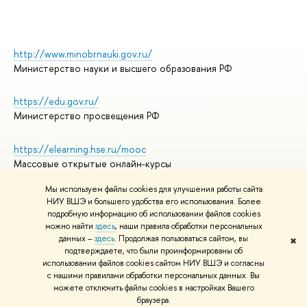
http://www.minobrnauki.gov.ru/
Министерство науки и высшего образования РФ
https://edu.gov.ru/
Министерство просвещения РФ
https://elearning.hse.ru/mooc
Массовые открытые онлайн-курсы
Мы используем файлы cookies для улучшения работы сайта
НИУ ВШЭ и большего удобства его использования. Более
подробную информацию об использовании файлов cookies
© НИУ ВШЭ 1993–2026
Адреса и контакты
можно найти
здесь
, наши правила обработки персональных
Условия использования материалов
данных –
здесь
. Продолжая пользоваться сайтом, вы
✖
подтверждаете, что были проинформированы об
Политика конфиденциальности
использовании файлов cookies сайтом НИУ ВШЭ и согласны
Правила применения рекомендательных технологий в НИУ ВШЭ
с нашими правилами обработки персональных данных. Вы
Карта сайта
можете отключить файлы cookies в настройках Вашего
браузера.
Редактору