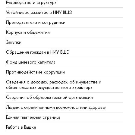
Руководство и структура
До
Устойчивое развитие в НИУ ВШЭ
Ол
Преподаватели и сотрудники
Пр
Корпуса и общежития
Вы
Закупки
Пр
Обращения граждан в НИУ ВШЭ
Ас
Фонд целевого капитала
До
Противодействие коррупции
Це
Сведения о доходах, расходах, об имуществе и
Би
обязательствах имущественного характера
Об
Сведения об образовательной организации
Об
Людям с ограниченными возможностями здоровья
Единая платежная страница
Работа в Вышке