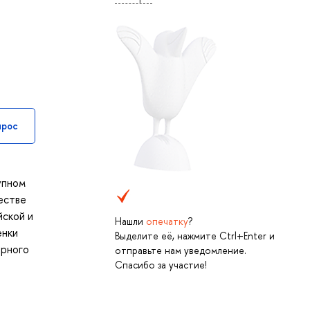
прос
упном
естве
йской и
Нашли
опечатку
?
енки
Выделите её, нажмите Ctrl+Enter и
орного
отправьте нам уведомление.
Спасибо за участие!