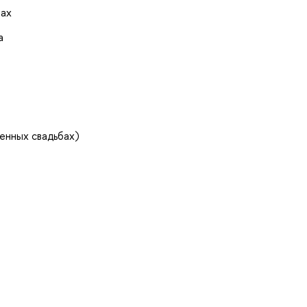
пах
а
енных свадьбах)