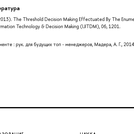
ература
 (2013). The Threshold Decision Making Effectuated By The Enume
formation Technology & Decision Making (IJITDM), 06, 1201.
те : рук. для будущих топ - менеджеров, Мадера, А. Г., 201