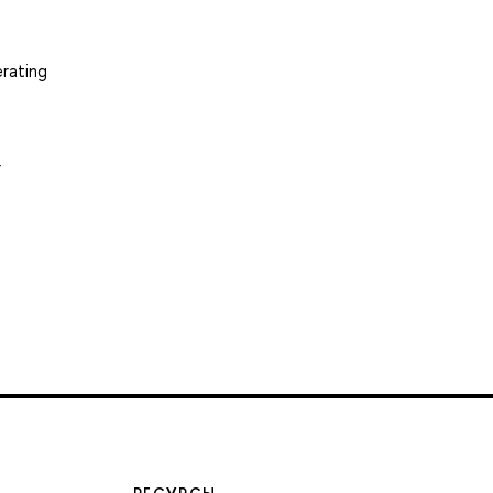
rating
4