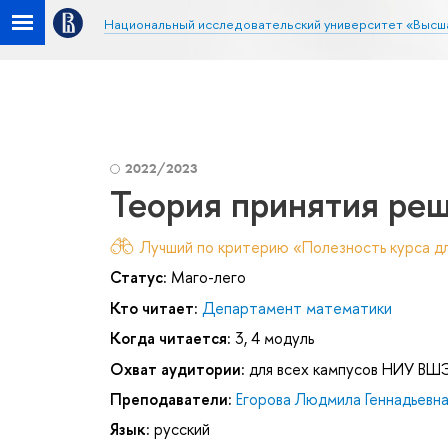
Национальный исследовательский университет «Высш
2022/2023
Теория принятия ре
Лучший по критерию «Полезность курса дл
Статус:
Маго-лего
Кто читает:
Департамент математики
Когда читается:
3, 4 модуль
Охват аудитории:
для всех кампусов НИУ ВШ
Преподаватели:
Егорова Людмила Геннадьевн
Язык:
русский