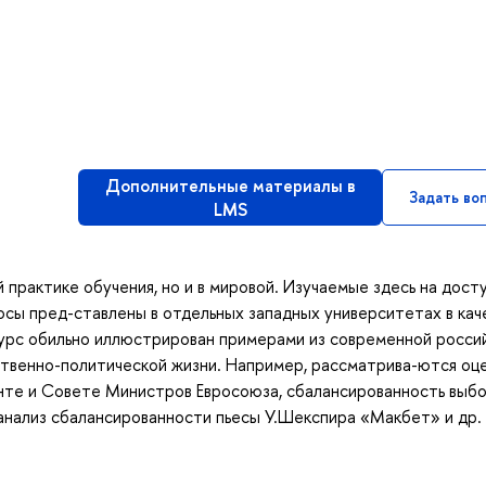
Дополнительные материалы в
Задать во
LMS
й практике обучения, но и в мировой. Изучаемые здесь на дост
росы пред-ставлены в отдельных западных университетах в кач
Курс обильно иллюстрирован примерами из современной росси
твенно-политической жизни. Например, рассматрива-ются оц
енте и Совете Министров Евросоюза, сбалансированность выб
анализ сбалансированности пьесы У.Шекспира «Макбет» и др.