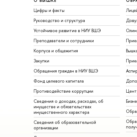
О ВЫШКЕ
ОБР
Цифры и факты
Лице
Руководство и структура
Дову
Устойчивое развитие в НИУ ВШЭ
Олим
Преподаватели и сотрудники
Прие
Корпуса и общежития
Вышк
Закупки
Прие
Обращения граждан в НИУ ВШЭ
Аспи
Фонд целевого капитала
Допо
Противодействие коррупции
Цент
Сведения о доходах, расходах, об
Бизн
имуществе и обязательствах
Обра
имущественного характера
Обрат
Сведения об образовательной
полу
организации