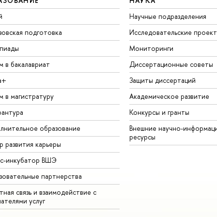
АЗОВАНИЕ
НАУКА
й
Научные подразделения
зовская подготовка
Исследовательские проек
пиады
Мониторинги
м в бакалавриат
Диссертационные советы
а+
Защиты диссертаций
м в магистратуру
Академическое развитие
рантура
Конкурсы и гранты
лнительное образование
Внешние научно-информац
ресурсы
р развития карьеры
ес-инкубатор ВШЭ
зовательные партнерства
ная связь и взаимодействие с
чателями услуг