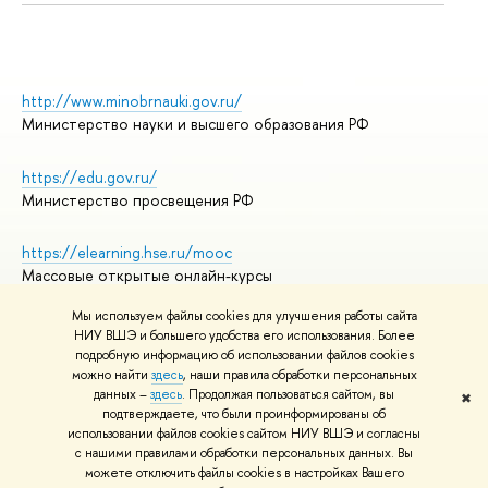
http://www.minobrnauki.gov.ru/
Министерство науки и высшего образования РФ
https://edu.gov.ru/
Министерство просвещения РФ
https://elearning.hse.ru/mooc
Массовые открытые онлайн-курсы
Мы используем файлы cookies для улучшения работы сайта
НИУ ВШЭ и большего удобства его использования. Более
подробную информацию об использовании файлов cookies
© НИУ ВШЭ 1993–2026
Адреса и контакты
можно найти
здесь
, наши правила обработки персональных
Условия использования материалов
данных –
здесь
. Продолжая пользоваться сайтом, вы
✖
подтверждаете, что были проинформированы об
Политика конфиденциальности
использовании файлов cookies сайтом НИУ ВШЭ и согласны
Правила применения рекомендательных технологий в НИУ ВШЭ
с нашими правилами обработки персональных данных. Вы
Карта сайта
можете отключить файлы cookies в настройках Вашего