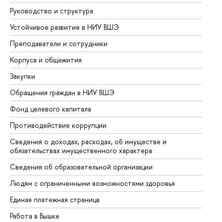
Руководство и структура
До
Устойчивое развитие в НИУ ВШЭ
Ол
Преподаватели и сотрудники
Пр
Корпуса и общежития
Вы
Закупки
Пр
Обращения граждан в НИУ ВШЭ
Ас
Фонд целевого капитала
До
Противодействие коррупции
Це
Сведения о доходах, расходах, об имуществе и
Би
обязательствах имущественного характера
Об
Сведения об образовательной организации
Об
Людям с ограниченными возможностями здоровья
Единая платежная страница
Работа в Вышке