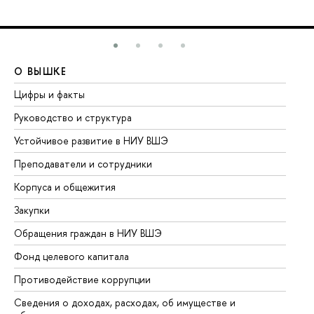
О ВЫШКЕ
О
Цифры и факты
Ли
Руководство и структура
До
Устойчивое развитие в НИУ ВШЭ
Ол
Преподаватели и сотрудники
Пр
Корпуса и общежития
Вы
Закупки
Пр
Обращения граждан в НИУ ВШЭ
Ас
Фонд целевого капитала
До
Противодействие коррупции
Це
Сведения о доходах, расходах, об имуществе и
Би