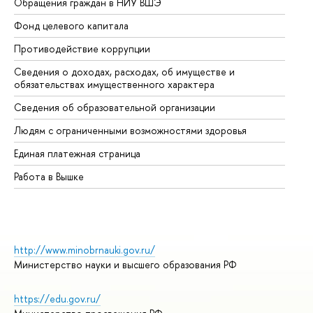
Обращения граждан в НИУ ВШЭ
Ас
Фонд целевого капитала
До
Противодействие коррупции
Це
Сведения о доходах, расходах, об имуществе и
Би
обязательствах имущественного характера
Об
Сведения об образовательной организации
Об
Людям с ограниченными возможностями здоровья
Единая платежная страница
Работа в Вышке
http://www.minobrnauki.gov.ru/
Министерство науки и высшего образования РФ
https://edu.gov.ru/