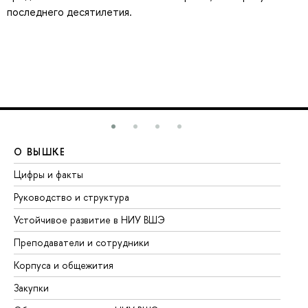
последнего десятилетия.
О ВЫШКЕ
О
Цифры и факты
Ли
Руководство и структура
До
Устойчивое развитие в НИУ ВШЭ
Ол
Преподаватели и сотрудники
Пр
Корпуса и общежития
Вы
Закупки
Пр