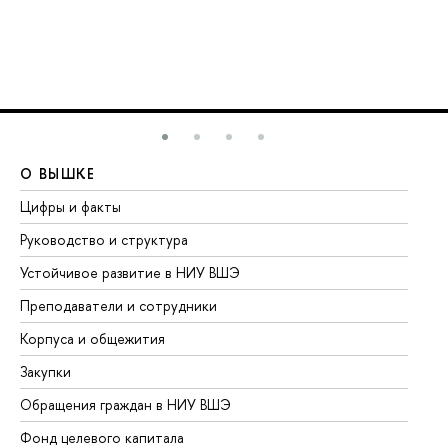
О ВЫШКЕ
О
Цифры и факты
Ли
Руководство и структура
До
Устойчивое развитие в НИУ ВШЭ
Ол
Преподаватели и сотрудники
Пр
Корпуса и общежития
Вы
Закупки
Пр
Обращения граждан в НИУ ВШЭ
Ас
Фонд целевого капитала
До