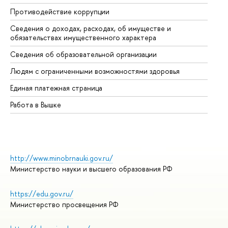
Противодействие коррупции
Це
Сведения о доходах, расходах, об имуществе и
Би
обязательствах имущественного характера
Об
Сведения об образовательной организации
Об
Людям с ограниченными возможностями здоровья
Единая платежная страница
Работа в Вышке
http://www.minobrnauki.gov.ru/
Министерство науки и высшего образования РФ
https://edu.gov.ru/
Министерство просвещения РФ