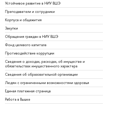
Устойчивое развитие в НИУ ВШЭ
Ол
Преподаватели и сотрудники
Пр
Корпуса и общежития
Вы
Закупки
Пр
Обращения граждан в НИУ ВШЭ
Ас
Фонд целевого капитала
До
Противодействие коррупции
Це
Сведения о доходах, расходах, об имуществе и
Би
обязательствах имущественного характера
Об
Сведения об образовательной организации
Об
Людям с ограниченными возможностями здоровья
Единая платежная страница
Работа в Вышке