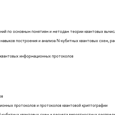
ний по основным понятиям и методам теории квантовых вычис
 навыков построения и анализа N-кубитных квантовых схем, ра
 квантовых информационных протоколов
ов
ционных протоколов и протоколов квантовой криптографии
N-кубитных квантовых схем и расчета вероятностных распред