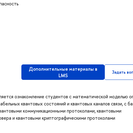
пасность
Дополнительные материалы в
Задать во
LMS
ляется ознакомление студентов с математической моделью о
бельных квантовых состояний и квантовых каналов связи, с б
квантовыми коммуникационными протоколами, квантовыми
овера и квантовыми криптографическими протоколами