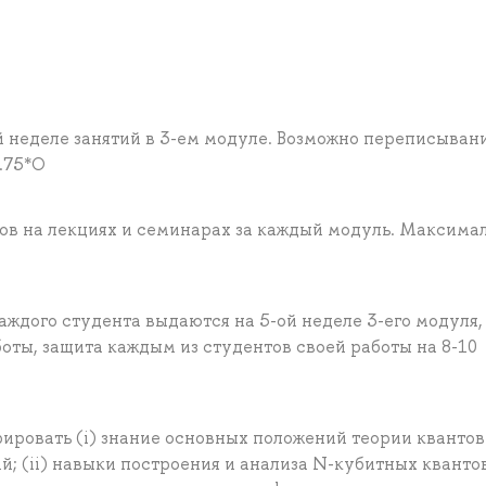
й неделе занятий в 3-ем модуле. Возможно переписыван
.75*О
ов на лекциях и семинарах за каждый модуль. Максима
ждого студента выдаются на 5-ой неделе 3-его модуля,
ты, защита каждым из студентов своей работы на 8-10
ировать (i) знание основных положений теории кванто
; (ii) навыки построения и анализа N-кубитных кванто