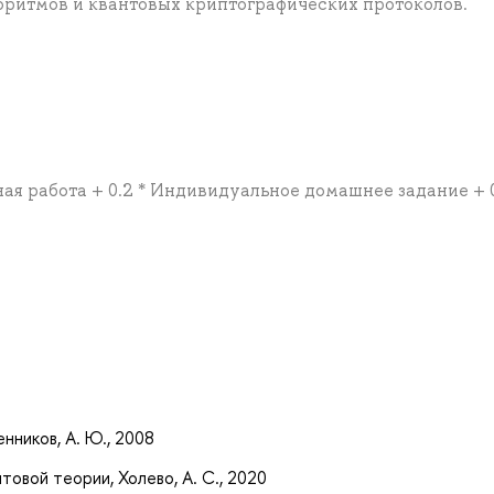
лгоритмов и квантовых криптографических протоколов.
ная работа + 0.2 * Индивидуальное домашнее задание + 0
а
нников, А. Ю., 2008
овой теории, Холево, А. С., 2020