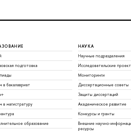
АЗОВАНИЕ
НАУКА
й
Научные подразделения
зовская подготовка
Исследовательские проек
пиады
Мониторинги
м в бакалавриат
Диссертационные советы
а+
Защиты диссертаций
м в магистратуру
Академическое развитие
рантура
Конкурсы и гранты
лнительное образование
Внешние научно-информац
ресурсы