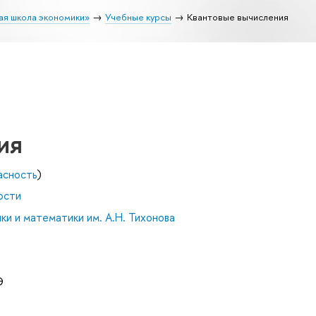
ая школа экономики»
Учебные курсы
Квантовые вычисления
ия
асность
)
ости
и и математики им. А.Н. Тихонова
Э