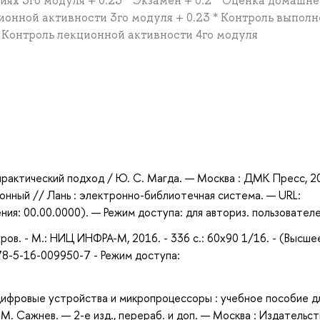
иях 3го модуля + 0.25 * Экзамен + 0.2 * Оценка домашне
ционной активности 3го модуля + 0.23 * Контроль выпол
* Контроль лекционной активности 4го модуля
а
рактический подход / Ю. С. Магда. — Москва : ДМК Пресс, 2
ронный // Лань : электронно-библиотечная система. — URL:
ия: 00.00.0000). — Режим доступа: для авториз. пользователе
ров. - М.: НИЦ ИНФРА-М, 2016. - 336 с.: 60x90 1/16. - (Высше
78-5-16-009950-7 - Режим доступа:
ифровые устройства и микропроцессоры : учебное пособие д
М. Сажнев. — 2-е изд., перераб. и доп. — Москва : Издательст