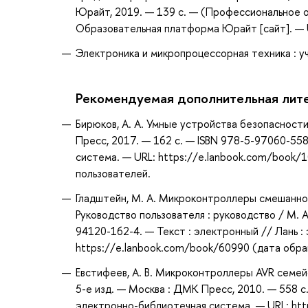
Юрайт, 2019. — 139 с. — (Профессиональное о
Образовательная платформа Юрайт [сайт]. — U
Электроника и микропроцессорная техника : учеб
Рекомендуемая дополнительная лит
Бирюков, А. А. Умные устройства безопасности
Пресс, 2017. — 162 с. — ISBN 978-5-97060-558
система. — URL: https://e.lanbook.com/book/1
пользователей.
Гладштейн, М. А. Микроконтроллеры смешанного
Руководство пользователя : руководство / М. 
94120-162-4. — Текст : электронный // Лань :
https://e.lanbook.com/book/60990 (дата обращ
Евстифеев, А. В. Микроконтроллеры AVR семейс
5-е изд. — Москва : ДМК Пресс, 2010. — 558 с
электронно-библиотечная система. — URL: htt