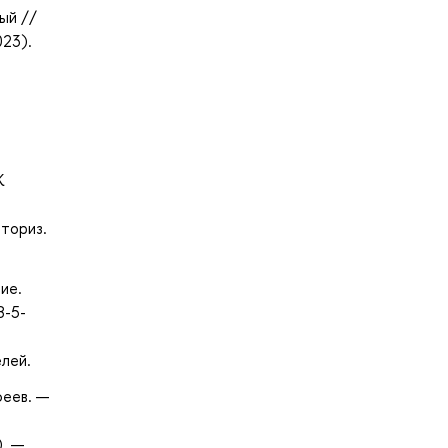
ый //
023).
К
вториз.
ие.
8-5-
елей.
феев. —
). —