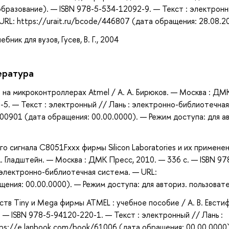
бразование). — ISBN 978-5-534-12092-9. — Текст : электронн
RL: https://urait.ru/bcode/446807 (дата обращения: 28.08.2
ник для вузов, Гусев, В. Г., 2004
ература
 на микроконтроллерах Atmel / А. А. Бирюков. — Москва : ДМ
-5. — Текст : электронный // Лань : электронно-библиотечная
00901 (дата обращения: 00.00.0000). — Режим доступа: для а
 сигнала С8051Fxxx фирмы Silicon Laboratories и их применен
А. Гладштейн. — Москва : ДМК Пресс, 2010. — 336 с. — ISBN 97
 электронно-библиотечная система. — URL:
ения: 00.00.0000). — Режим доступа: для авториз. пользоват
тв Tiny и Mega фирмы ATMEL : учебное пособие / А. В. Евсти
. — ISBN 978-5-94120-220-1. — Текст : электронный // Лань :
ps://e.lanbook.com/book/61006 (дата обращения: 00.00.0000