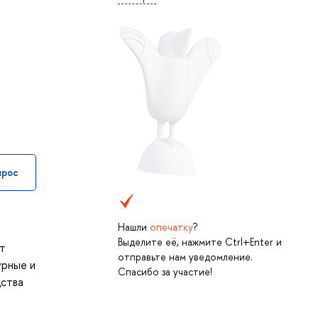
прос
Нашли
опечатку
?
ю
Выделите её, нажмите Ctrl+Enter и
ет
отправьте нам уведомление.
урные и
Спасибо за участие!
дства