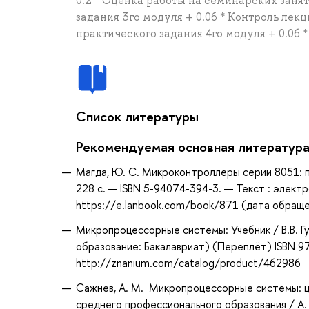
0.2 * Оценка работы на семинарских занят
задания 3го модуля + 0.06 * Контроль лек
практического задания 4го модуля + 0.06 
Список литературы
Рекомендуемая основная литератур
Магда, Ю. С. Микроконтроллеры серии 8051: п
228 с. — ISBN 5-94074-394-3. — Текст : элект
https://e.lanbook.com/book/871 (дата обращен
Микропроцессорные системы: Учебник / В.В. Гу
образование: Бакалавриат) (Переплёт) ISBN 9
http://znanium.com/catalog/product/462986
Сажнев, А. М. Микропроцессорные системы: ц
среднего профессионального образования / А. 