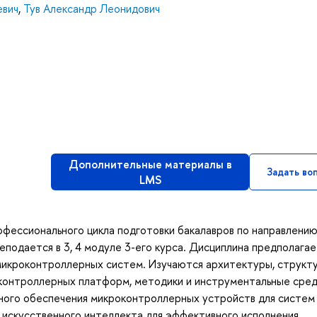
евич
,
Тув Александр Леонидович
Дополнительные материалы в
Задать во
LMS
офессионального цикла подготовки бакалавров по направлени
еподается в 3, 4 модуле 3-его курса. Дисциплина предполага
 микроконтроллерных систем. Изучаются архитектуры, структ
контроллерных платформ, методики и инструментальные сре
много обеспечения микроконтроллерных устройств для систем
 искусственного интеллекта для эффективного исполнения