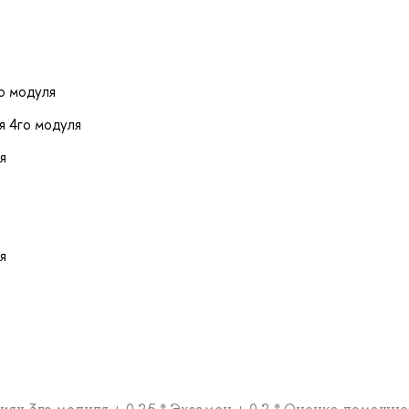
о модуля
я 4го модуля
я
я