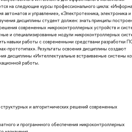
ется на следующие курсы профессионального цикла: «Информа
я автоматов и управление», «Электротехника, электроника и
зучения дисциплины студент должен: знать принципы построен
 решения современных микроконтроллерных устройств и сист
тные и специализированные модули микроконтроллерных сист
чить навыки работы с современными средствами разработки ПО
мах-прототипах». Результаты освоения дисциплины создают
ения дисциплины «Интеллектуальные встраиваемые системы к
икационной работы.
, структурных и алгоритмических решений современных
ратного и программного обеспечения микроконтроллерных
о назначения.