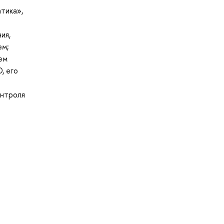
тика»,
ия,
ем;
ем
, его
онтроля