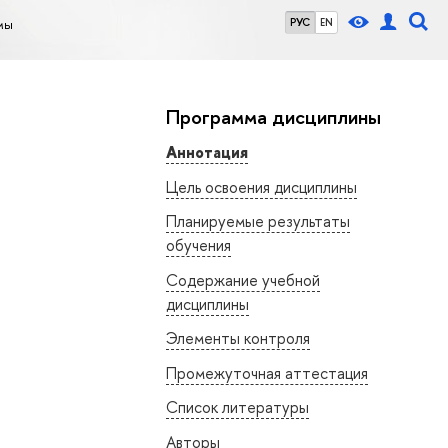
мы
РУС
EN
Программа дисциплины
Аннотация
Цель освоения дисциплины
Планируемые результаты
обучения
Содержание учебной
дисциплины
Элементы контроля
Промежуточная аттестация
Список литературы
Авторы