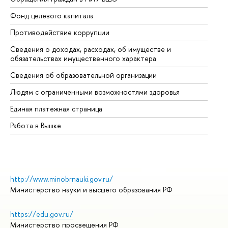
Фонд целевого капитала
До
Противодействие коррупции
Це
Сведения о доходах, расходах, об имуществе и
Би
обязательствах имущественного характера
Об
Сведения об образовательной организации
Об
Людям с ограниченными возможностями здоровья
Единая платежная страница
Работа в Вышке
http://www.minobrnauki.gov.ru/
Министерство науки и высшего образования РФ
https://edu.gov.ru/
Министерство просвещения РФ