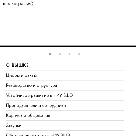
шелкография).
О ВЫШКЕ
О
Цифры и факты
Ли
Руководство и структура
До
Устойчивое развитие в НИУ ВШЭ
Ол
Преподаватели и сотрудники
Пр
Корпуса и общежития
Вы
Закупки
Пр
Обращения граждан в НИУ ВШЭ
Ас