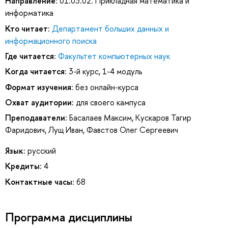
Направление:
01.03.02. Прикладная математика и
информатика
Кто читает:
Департамент больших данных и
информационного поиска
Где читается:
Факультет компьютерных наук
Когда читается:
3-й курс, 1-4 модуль
Формат изучения:
без онлайн-курса
Охват аудитории:
для своего кампуса
Преподаватели:
Басалаев Максим
,
Кускаров Тагир
Фаридович
,
Лущ Иван
,
Фавстов Олег Сергеевич
Язык:
русский
Кредиты:
4
Контактные часы:
68
Программа дисциплины