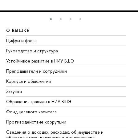
О ВЫШКЕ
О
Цифры и факты
Ли
Руководство и структура
До
Устойчивое развитие в НИУ ВШЭ
Ол
Преподаватели и сотрудники
Пр
Корпуса и общежития
Вы
Закупки
Пр
Обращения граждан в НИУ ВШЭ
Ас
Фонд целевого капитала
До
Противодействие коррупции
Це
Сведения о доходах, расходах, об имуществе и
Би
обязательствах имущественного характера