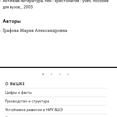
Античная литература. Рим : хрестоматия : учеб. пособие
для вузов, , 2003
Авторы
Графова Мария Александровна
О ВЫШКЕ
О
Цифры и факты
Ли
Руководство и структура
До
Устойчивое развитие в НИУ ВШЭ
Ол