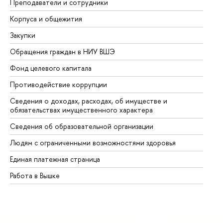
Преподаватели и сотрудники
Пр
Корпуса и общежития
Вы
Закупки
Пр
Обращения граждан в НИУ ВШЭ
Ас
Фонд целевого капитала
До
Противодействие коррупции
Це
Сведения о доходах, расходах, об имуществе и
Би
обязательствах имущественного характера
Об
Сведения об образовательной организации
Об
Людям с ограниченными возможностями здоровья
Единая платежная страница
Работа в Вышке