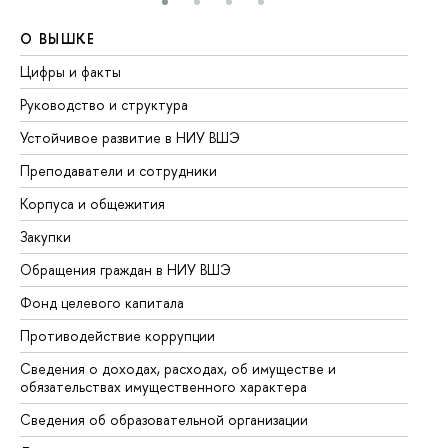
О ВЫШКЕ
О
Цифры и факты
Ли
Руководство и структура
До
Устойчивое развитие в НИУ ВШЭ
Ол
Преподаватели и сотрудники
Пр
Корпуса и общежития
Вы
Закупки
Пр
Обращения граждан в НИУ ВШЭ
Ас
Фонд целевого капитала
До
Противодействие коррупции
Це
Сведения о доходах, расходах, об имуществе и
Би
обязательствах имущественного характера
Об
Сведения об образовательной организации
Об