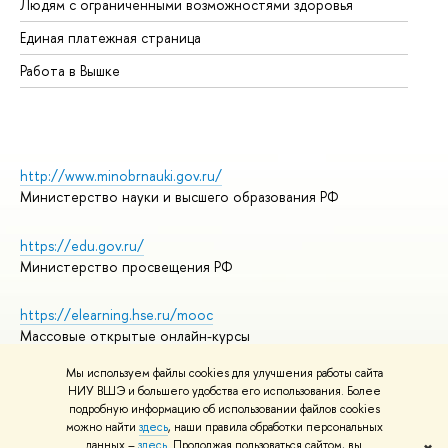
Людям с ограниченными возможностями здоровья
Единая платежная страница
Работа в Вышке
http://www.minobrnauki.gov.ru/
Министерство науки и высшего образования РФ
https://edu.gov.ru/
Министерство просвещения РФ
https://elearning.hse.ru/mooc
Массовые открытые онлайн-курсы
Мы используем файлы cookies для улучшения работы сайта
НИУ ВШЭ и большего удобства его использования. Более
подробную информацию об использовании файлов cookies
© НИУ ВШЭ 1993–2026
Адреса и контакты
можно найти
здесь
, наши правила обработки персональных
Условия использования материалов
данных –
здесь
. Продолжая пользоваться сайтом, вы