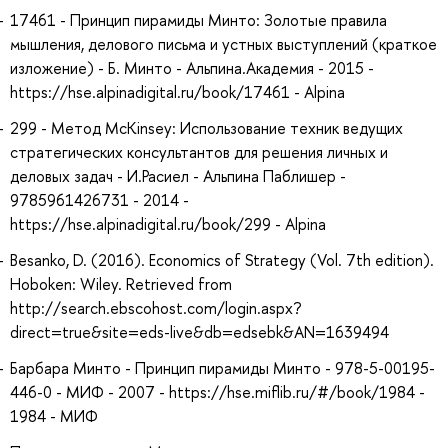
17461 - Принцип пирамиды Минто: Золотые правила
мышления, делового письма и устных выступлений (краткое
изложение) - Б. Минто - Альпина.Академия - 2015 -
https://hse.alpinadigital.ru/book/17461 - Alpina
299 - Метод McKinsey: Использование техник ведущих
стратегических консультантов для решения личных и
деловых задач - И.Расиел - Альпина Паблишер -
9785961426731 - 2014 -
https://hse.alpinadigital.ru/book/299 - Alpina
Besanko, D. (2016). Economics of Strategy (Vol. 7th edition).
Hoboken: Wiley. Retrieved from
http://search.ebscohost.com/login.aspx?
direct=true&site=eds-live&db=edsebk&AN=1639494
Барбара Минто - Принцип пирамиды Минто - 978-5-00195-
446-0 - МИФ - 2007 - https://hse.miflib.ru/#/book/1984 -
1984 - МИФ