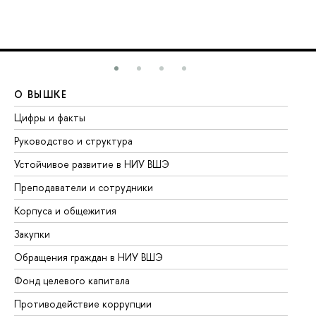
О ВЫШКЕ
О
Цифры и факты
Ли
Руководство и структура
До
Устойчивое развитие в НИУ ВШЭ
Ол
Преподаватели и сотрудники
Пр
Корпуса и общежития
Вы
Закупки
Пр
Обращения граждан в НИУ ВШЭ
Ас
Фонд целевого капитала
До
Противодействие коррупции
Це