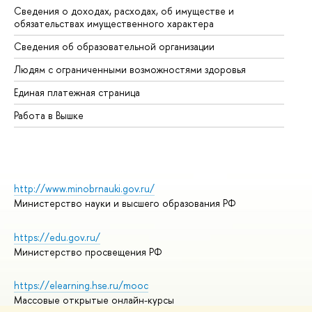
Сведения о доходах, расходах, об имуществе и
Би
обязательствах имущественного характера
Об
Сведения об образовательной организации
Об
Людям с ограниченными возможностями здоровья
Единая платежная страница
Работа в Вышке
http://www.minobrnauki.gov.ru/
Министерство науки и высшего образования РФ
https://edu.gov.ru/
Министерство просвещения РФ
https://elearning.hse.ru/mooc
Массовые открытые онлайн-курсы