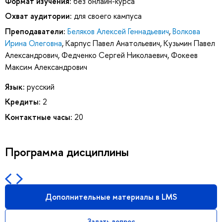
Формат изучения:
без онлайн-курса
Охват аудитории:
для своего кампуса
Преподаватели:
Беляков Алексей Геннадьевич
,
Волкова
Ирина Олеговна
,
Карпус Павел Анатольевич
,
Кузьмин Павел
Александрович
,
Федченко Сергей Николаевич
,
Фокеев
Максим Александрович
Язык:
русский
Кредиты:
2
Контактные часы:
20
Программа дисциплины
Дополнительные материалы в LMS
Задать вопрос