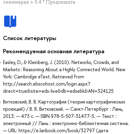
семинарах + 0.4 * Предзащита
Список литературы
Рекомендуемая основная литература
Easley, D., & Kleinberg, J. (2010). Networks, Crowds, and
Markets : Reasoning About a Highly Connected World. New
York: Cambridge eText. Retrieved from
http://search.ebscohost.com/login.aspx?
direct=true&site=eds-live&db=edsebk&AN=324125
Витковский, В. В. Картография (теория картографических
проекций) / В. В. Витковский. — Санкт-Петербург : Лань,
2013. — 473 с. — ISBN 978-5-507-31477-5. — Текст :
электронный // Лань : электронно-библиотечная система.
— URL: https://e.lanbook.com/book/32797 (дата