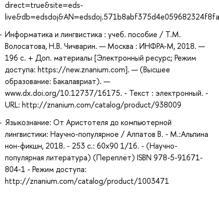
direct=true&site=eds-
live&db=edsdoj&AN=edsdoj.571b8abf375d4e059682324f8f
Информатика и лингвистика : учеб. пособие / Т.М.
Волосатова, Н.В. Чичварин. — Москва : ИНФРА-М, 2018. —
196 с. + Доп. материалы [Электронный ресурс; Режим
доступа: https://new.znanium.com]. — (Высшее
образование: Бакалавриат). —
www.dx.doi.org/10.12737/16175. - Текст : электронный. -
URL: http://znanium.com/catalog/product/938009
Языкознание: От Аристотеля до компьютерной
лингвистики: Научно-популярное / Алпатов В. - М.:Альпина
нон-фикшн, 2018. - 253 с.: 60x90 1/16. - (Научно-
популярная литература) (Переплёт) ISBN 978-5-91671-
804-1 - Режим доступа:
http://znanium.com/catalog/product/1003471