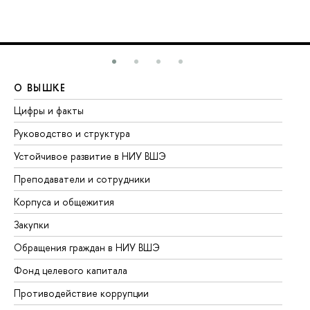
О ВЫШКЕ
О
Цифры и факты
Ли
Руководство и структура
До
Устойчивое развитие в НИУ ВШЭ
Ол
Преподаватели и сотрудники
Пр
Корпуса и общежития
Вы
Закупки
Пр
Обращения граждан в НИУ ВШЭ
Ас
Фонд целевого капитала
До
Противодействие коррупции
Це