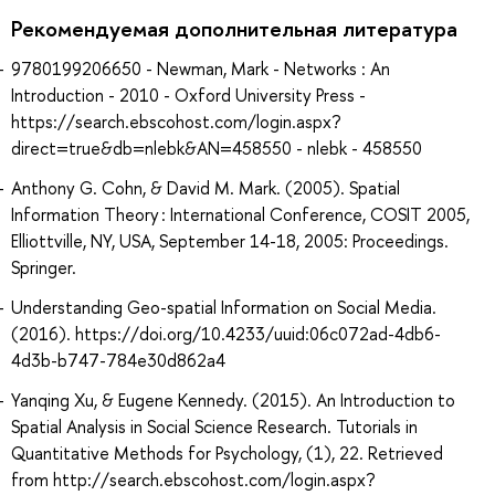
Рекомендуемая дополнительная литература
9780199206650 - Newman, Mark - Networks : An
Introduction - 2010 - Oxford University Press -
https://search.ebscohost.com/login.aspx?
direct=true&db=nlebk&AN=458550 - nlebk - 458550
Anthony G. Cohn, & David M. Mark. (2005). Spatial
Information Theory : International Conference, COSIT 2005,
Elliottville, NY, USA, September 14-18, 2005: Proceedings.
Springer.
Understanding Geo-spatial Information on Social Media.
(2016). https://doi.org/10.4233/uuid:06c072ad-4db6-
4d3b-b747-784e30d862a4
Yanqing Xu, & Eugene Kennedy. (2015). An Introduction to
Spatial Analysis in Social Science Research. Tutorials in
Quantitative Methods for Psychology, (1), 22. Retrieved
from http://search.ebscohost.com/login.aspx?