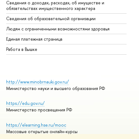
Сведения о доходах, расходах, об имуществе и
Би
обязательствах имущественного характера
Об
Сведения об образовательной организации
Об
Людям с ограниченными возможностями здоровья
Единая платежная страница
Работа в Вышке
http://www.minobrnauki.gov.ru/
Министерство науки и высшего образования РФ
https://edu.gov.ru/
Министерство просвещения РФ
https://elearning.hse.ru/mooc
Массовые открытые онлайн-курсы