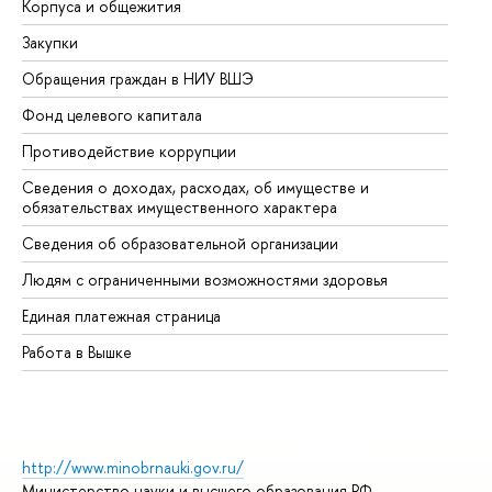
Корпуса и общежития
Вы
Закупки
Пр
Обращения граждан в НИУ ВШЭ
Ас
Фонд целевого капитала
До
Противодействие коррупции
Це
Сведения о доходах, расходах, об имуществе и
Би
обязательствах имущественного характера
Об
Сведения об образовательной организации
Об
Людям с ограниченными возможностями здоровья
Единая платежная страница
Работа в Вышке
http://www.minobrnauki.gov.ru/
Министерство науки и высшего образования РФ